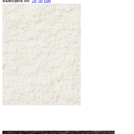
Выводить по:
20
50
100