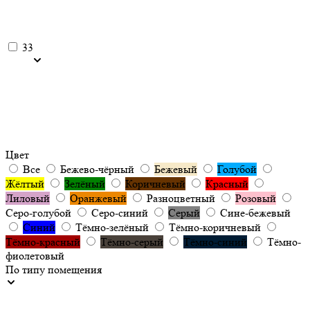
33
Цвет
Все
Бежево-чёрный
Бежевый
Голубой
Жёлтый
Зелёный
Коричневый
Красный
Лиловый
Оранжевый
Разноцветный
Розовый
Серо-голубой
Серо-синий
Серый
Сине-бежевый
Синий
Тёмно-зелёный
Тёмно-коричневый
Тёмно-красный
Тёмно-серый
Тёмно-синий
Тёмно-
фиолетовый
По типу помещения