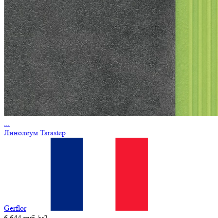
...
Линолеум Tarastep
Gerflor
6 644 руб./м2