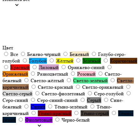
Цвет
Все
Бежево-чёрный
Бежевый
Голубо-серо-
голубой
Голубой
Жёлтый
Зелёный
Коричневый
Красный
Лиловый
Оранжево-синий
Оранжевый
Разноцветный
Розовый
Светло-
бежевый
Светло-жёлтый
Светло-зелёный
Светло-
коричневый
Светло-красный
Светло-оранжевый
Светло-серый
Светло-фиолетовый
Серо-голубой
Серо-синий
Серо-синий-синий
Серый
Сине-
бежевый
Синий
Тёмно-зелёный
Тёмно-
коричневый
Тёмно-красный
Тёмно-серый
Тёмно-
синий
Фиолетовый
Черно-белый