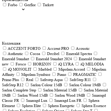
Forbo
Gerflor
Tarkett
Коллекция
ACCZENT FORTO
Acczent PRO
Acoustic
Authentic
Cocoa
Decibel
Emerald Spectra
Emerald Standart
Emerald Standart 2024
Emerald Standart
new
Fresco
HORIZON
iQ LYRA
iQ MELODIA
iQ MONOLIT
Marbled
Mipolam Accord
Mipolam
Affinity
Mipolam Symbioz
Piano
PRAGMATIC
Primo Plus
Real
Safestep Aqua
SafeStep R11
SafeStep R12
Sarlon Colour 15dB
Sarlon Colour 19dB
Sarlon Complete Step
Sarlon Material 15dB
Sarlon Material
19dB
Sarlon Wood 15dB
Sarlon Wood 19dB
Smaragd
Classic FR
Smaragd Lux
Smaragd Lux FR
Sphera
Element
Sphera Elite
Sphera Energetic
Sphera Essence
Sphera Evolution
Sphera Orient
Sphera Star T