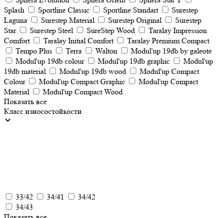
Splash
Sportline Classic
Sportline Standart
Surestep
Laguna
Surestep Material
Surestep Original
Surestep
Star
Surestep Steel
SureStep Wood
Taralay Impression
Comfort
Taralay Initial Comfort
Taralay Premium Compact
Tempo Plus
Terra
Walton
Мodul'up 19db by galeote
Мodul'up 19db colour
Мodul'up 19db graphic
Мodul'up
19db material
Мodul'up 19db wood
Мodul'up Compact
Colour
Мodul'up Compact Graphic
Мodul'up Compact
Material
Мodul'up Compact Wood
Показать все
Класс износостойкости
33/42
34/41
34/42
34/43
Показать все