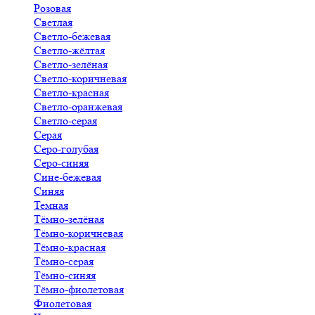
Розовая
Светлая
Светло-бежевая
Светло-жёлтая
Светло-зелёная
Светло-коричневая
Светло-красная
Светло-оранжевая
Светло-серая
Серая
Серо-голубая
Серо-синяя
Сине-бежевая
Синяя
Темная
Тёмно-зелёная
Тёмно-коричневая
Тёмно-красная
Тёмно-серая
Тёмно-синяя
Тёмно-фиолетовая
Фиолетовая