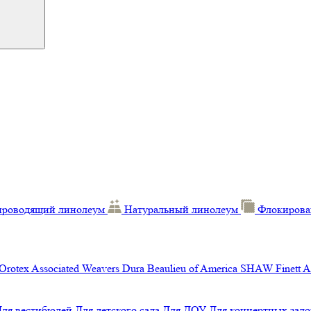
проводящий линолеум
Натуральный линолеум
Флокирова
Orotex
Associated Weavers
Dura
Beaulieu of America
SHAW
Finett
A
Для вестибюлей
Для детского сада
Для ДОУ
Для концертных зало