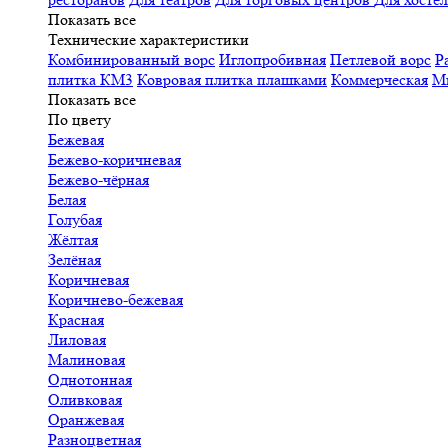
Показать все
Технические характеристики
Комбинированный ворс
Иглопробивная
Петлевой ворс
Р
плитка КМ3
Ковровая плитка плашками
Коммерческая
М
Показать все
По цвету
Бежевая
Бежево-коричневая
Бежево-чёрная
Белая
Голубая
Жёлтая
Зелёная
Коричневая
Коричнево-бежевая
Красная
Лиловая
Малиновая
Однотонная
Оливковая
Оранжевая
Разноцветная