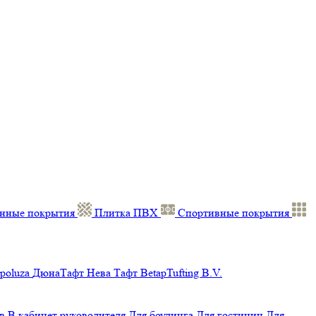
нные покрытия
Плитка ПВХ
Спортивные покрытия
poluza
ДюнаТафт
Нева Тафт
BetapTufting B.V.
в
В кабинет руководителя
Для боулинга
Для гостиниц
Для