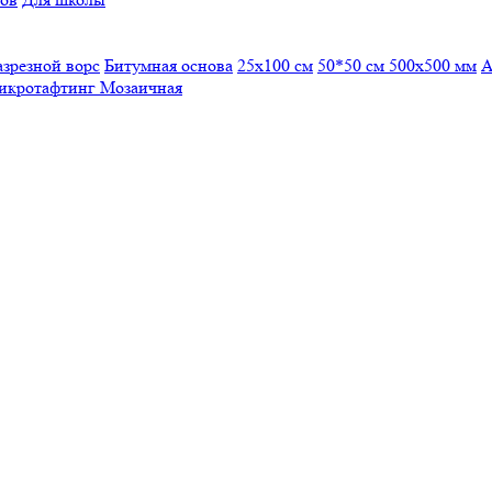
азрезной ворс
Битумная основа
25x100 см
50*50 см
500х500 мм
А
икротафтинг
Мозаичная