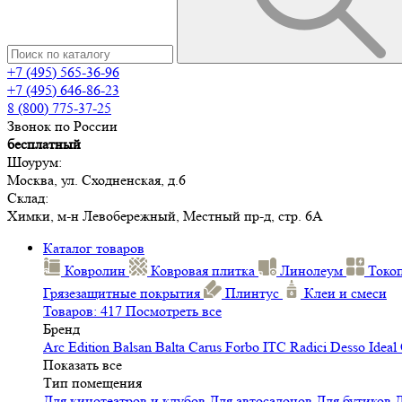
+7 (495) 565-36-96
+7 (495) 646-86-23
8 (800) 775-37-25
Звонок по России
бесплатный
Шоурум:
Москва, ул. Сходненская, д.6
Склад:
Химки, м-н Левобережный, Местный пр-д, стр. 6А
Каталог товаров
Ковролин
Ковровая плитка
Линолеум
Токо
Грязезащитные покрытия
Плинтус
Клеи и смеси
Товаров: 417
Посмотреть все
Бренд
Arc Edition
Balsan
Balta
Carus
Forbo
ITC
Radici
Desso
Ideal
Показать все
Тип помещения
Для кинотеатров и клубов
Для автосалонов
Для бутиков