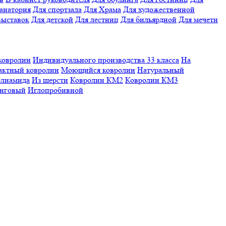
санатория
Для спортзала
Для Храма
Для художественной
выставок
Для детской
Для лестниц
Для бильярдной
Для мечети
ковролин
Индивидуального производства
33 класса
На
актный ковролин
Моющийся ковролин
Натуральный
олиамида
Из шерсти
Ковролин КМ2
Ковролин КМ3
нговый
Иглопробивной