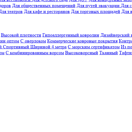
доров
Для общественных помещений
Для путей эвакуации
Для 
Для театров
Для кафе и ресторанов
Для торговых площадей
Для 
Высокой плотности
Гипоаллергенный ковролин
Дизайнерский 
ин оптом
С оверлоком
Коммерческие ковровые покрытия
Контр
ый
Спортивный
Шириной 4 метра
С морским сертификатом
Из п
ом
С комбинированным ворсом
Высоковорсный
Тканный
Тафти