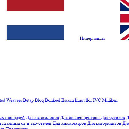
Нидерланды
ted Weavers
Betap
Bloq
Bonkeel
Escom
Innovflor
IVC
Milliken
ых площадей
Для автосалонов
Для бизнес-центров
Для бутиков
Д
я глэмпингов и эко-отелей
Для кинотеатров
Для коворкингов
Для
лов
Для школы