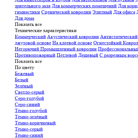
зрительного зала
Для коммерческих помещений
Для кори
гимнастики
Сценический ковролин
Элитный
Для офиса
Для дома
Показать все
Технические характеристики
Коммерческий
Акустический ковролин
Антистатический
джутовой основе
На клеевой основе
Огнестойкий
Коврол
Негорючий
Промышленный ковролин
Профессиональн
Противопожарный
Петлевой
Дешевый
С разрезным ворс
Показать все
По цвету
Бежевый
Белый
Зелёный
Светло-серый
Серо-голубой
Серо-синий
Тёмно-голубой
Тёмно-зелёный
Тёмно-коричневый
Тёмно-серый
Тёмно-синий