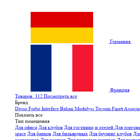
Германия
Франция
Товаров: 312
Посмотреть все
Бренд
Desso
Forbo
Interface
Balsan
Modulyss
Tecsom
Finett
Associa
Показать все
Тип помещения
Для офиса
Для клубов
Для гостиниц и отелей
Для торгов
space
Для банков
Для бильярдных
Для боулинг клубов
Дл
ресторанов
Для театров
Для торговых центров
Для хосте