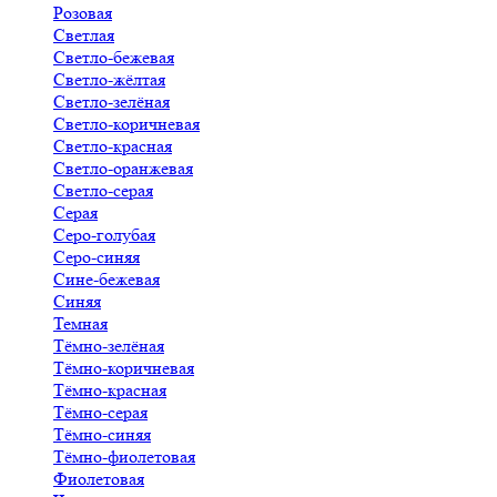
Розовая
Светлая
Светло-бежевая
Светло-жёлтая
Светло-зелёная
Светло-коричневая
Светло-красная
Светло-оранжевая
Светло-серая
Серая
Серо-голубая
Серо-синяя
Сине-бежевая
Синяя
Темная
Тёмно-зелёная
Тёмно-коричневая
Тёмно-красная
Тёмно-серая
Тёмно-синяя
Тёмно-фиолетовая
Фиолетовая