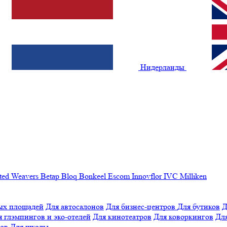
Нидерланды
ted Weavers
Betap
Bloq
Bonkeel
Escom
Innovflor
IVC
Milliken
ых площадей
Для автосалонов
Для бизнес-центров
Для бутиков
Д
я глэмпингов и эко-отелей
Для кинотеатров
Для коворкингов
Для
лов
Для школы