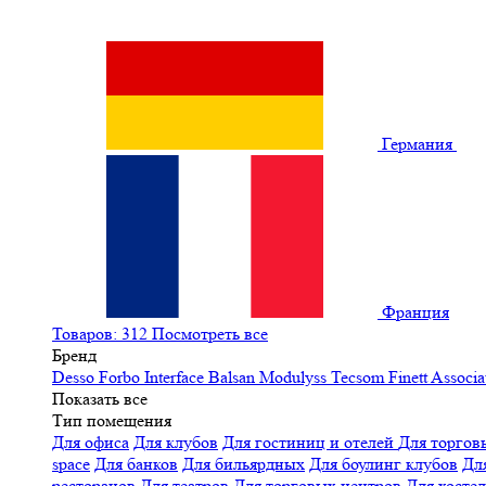
Германия
Франция
Товаров: 312
Посмотреть все
Бренд
Desso
Forbo
Interface
Balsan
Modulyss
Tecsom
Finett
Associa
Показать все
Тип помещения
Для офиса
Для клубов
Для гостиниц и отелей
Для торгов
space
Для банков
Для бильярдных
Для боулинг клубов
Дл
ресторанов
Для театров
Для торговых центров
Для хосте