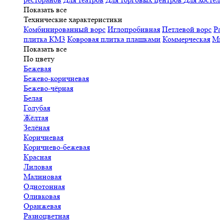
Показать все
Технические характеристики
Комбинированный ворс
Иглопробивная
Петлевой ворс
Р
плитка КМ3
Ковровая плитка плашками
Коммерческая
М
Показать все
По цвету
Бежевая
Бежево-коричневая
Бежево-чёрная
Белая
Голубая
Жёлтая
Зелёная
Коричневая
Коричнево-бежевая
Красная
Лиловая
Малиновая
Однотонная
Оливковая
Оранжевая
Разноцветная