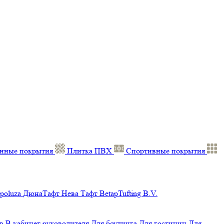
нные покрытия
Плитка ПВХ
Спортивные покрытия
poluza
ДюнаТафт
Нева Тафт
BetapTufting B.V.
в
В кабинет руководителя
Для боулинга
Для гостиниц
Для