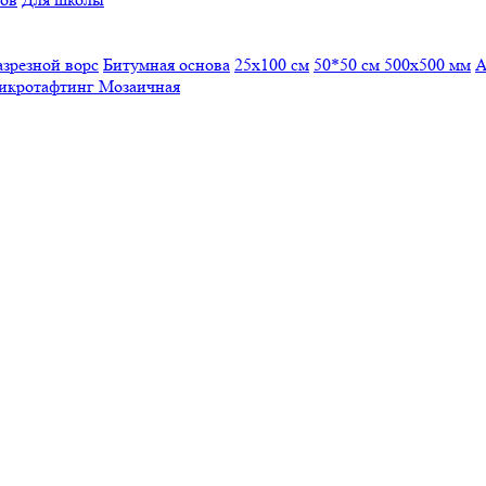
азрезной ворс
Битумная основа
25x100 см
50*50 см
500х500 мм
А
икротафтинг
Мозаичная