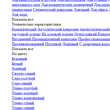
зрительного зала
Для коммерческих помещений
Для кори
гимнастики
Сценический ковролин
Элитный
Для офиса
Для дома
Показать все
Технические характеристики
Коммерческий
Акустический ковролин
Антистатический
джутовой основе
На клеевой основе
Огнестойкий
Коврол
Негорючий
Промышленный ковролин
Профессиональн
Противопожарный
Петлевой
Дешевый
С разрезным ворс
Показать все
По цвету
Бежевый
Белый
Зелёный
Светло-серый
Серо-голубой
Серо-синий
Тёмно-голубой
Тёмно-зелёный
Тёмно-коричневый
Тёмно-серый
Тёмно-синий