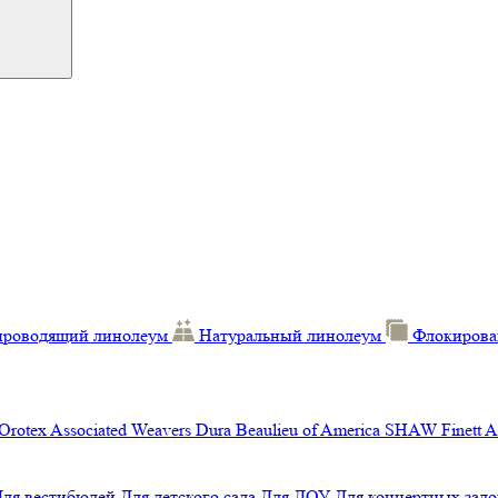
проводящий линолеум
Натуральный линолеум
Флокирова
Orotex
Associated Weavers
Dura
Beaulieu of America
SHAW
Finett
A
Для вестибюлей
Для детского сада
Для ДОУ
Для концертных зало