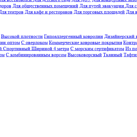
доров
Для общественных помещений
Для путей эвакуации
Для 
Для театров
Для кафе и ресторанов
Для торговых площадей
Для 
Высокой плотности
Гипоаллергенный ковролин
Дизайнерский 
ин оптом
С оверлоком
Коммерческие ковровые покрытия
Контр
ый
Спортивный
Шириной 4 метра
С морским сертификатом
Из п
ом
С комбинированным ворсом
Высоковорсный
Тканный
Тафти