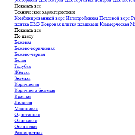
Показать все
Технические характеристики
Комбинированный ворс
Иглопробивная
Петлевой ворс
Р
плитка КМ3
Ковровая плитка плашками
Коммерческая
М
Показать все
По цвету
Бежевая
Бежево-коричневая
Бежево-чёрная
Белая
Голубая
Жёлтая
Зелёная
Коричневая
Коричнево-бежевая
Красная
Лиловая
Малиновая
Однотонная
Оливковая
Оранжевая
Разноцветная