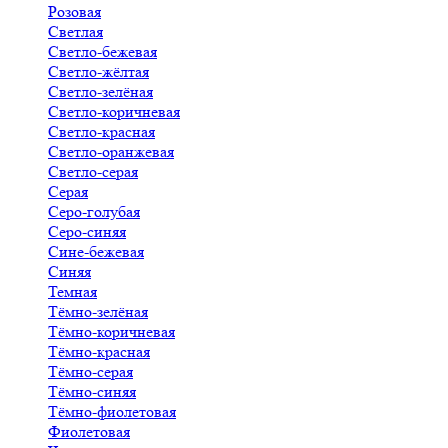
Розовая
Светлая
Светло-бежевая
Светло-жёлтая
Светло-зелёная
Светло-коричневая
Светло-красная
Светло-оранжевая
Светло-серая
Серая
Серо-голубая
Серо-синяя
Сине-бежевая
Синяя
Темная
Тёмно-зелёная
Тёмно-коричневая
Тёмно-красная
Тёмно-серая
Тёмно-синяя
Тёмно-фиолетовая
Фиолетовая