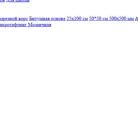
азрезной ворс
Битумная основа
25x100 см
50*50 см
500х500 мм
А
икротафтинг
Мозаичная