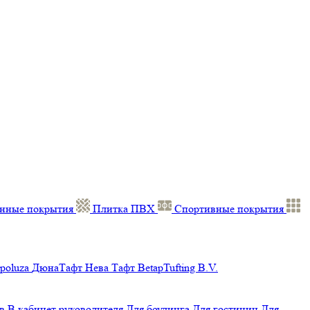
нные покрытия
Плитка ПВХ
Спортивные покрытия
poluza
ДюнаТафт
Нева Тафт
BetapTufting B.V.
в
В кабинет руководителя
Для боулинга
Для гостиниц
Для