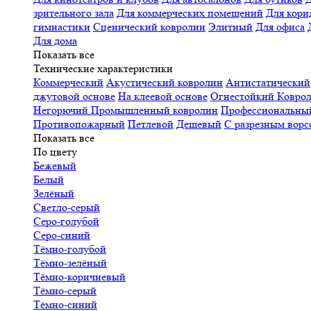
зрительного зала
Для коммерческих помещений
Для кори
гимнастики
Сценический ковролин
Элитный
Для офиса
Для дома
Показать все
Технические характеристики
Коммерческий
Акустический ковролин
Антистатический
джутовой основе
На клеевой основе
Огнестойкий
Коврол
Негорючий
Промышленный ковролин
Профессиональн
Противопожарный
Петлевой
Дешевый
С разрезным ворс
Показать все
По цвету
Бежевый
Белый
Зелёный
Светло-серый
Серо-голубой
Серо-синий
Тёмно-голубой
Тёмно-зелёный
Тёмно-коричневый
Тёмно-серый
Тёмно-синий