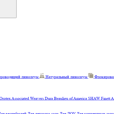
проводящий линолеум
Натуральный линолеум
Флокирова
Orotex
Associated Weavers
Dura
Beaulieu of America
SHAW
Finett
A
Для вестибюлей
Для детского сада
Для ДОУ
Для концертных зало