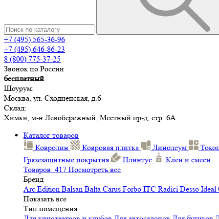
+7 (495) 565-36-96
+7 (495) 646-86-23
8 (800) 775-37-25
Звонок по России
бесплатный
Шоурум:
Москва, ул. Сходненская, д.6
Склад:
Химки, м-н Левобережный, Местный пр-д, стр. 6А
Каталог товаров
Ковролин
Ковровая плитка
Линолеум
Токо
Грязезащитные покрытия
Плинтус
Клеи и смеси
Товаров: 417
Посмотреть все
Бренд
Arc Edition
Balsan
Balta
Carus
Forbo
ITC
Radici
Desso
Ideal
Показать все
Тип помещения
Для кинотеатров и клубов
Для автосалонов
Для бутиков