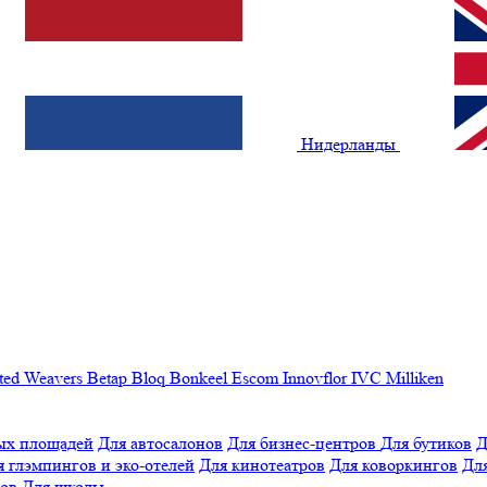
Нидерланды
ted Weavers
Betap
Bloq
Bonkeel
Escom
Innovflor
IVC
Milliken
ых площадей
Для автосалонов
Для бизнес-центров
Для бутиков
Д
я глэмпингов и эко-отелей
Для кинотеатров
Для коворкингов
Для
лов
Для школы