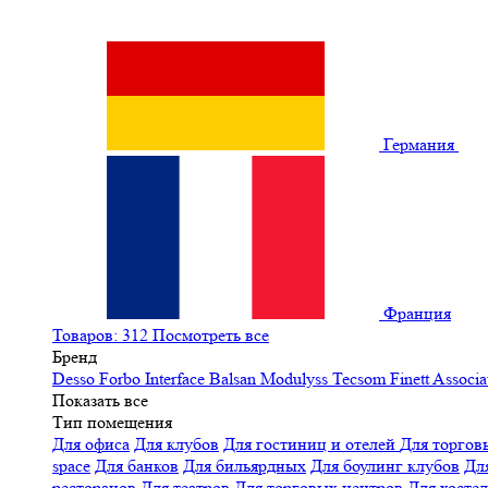
Германия
Франция
Товаров: 312
Посмотреть все
Бренд
Desso
Forbo
Interface
Balsan
Modulyss
Tecsom
Finett
Associa
Показать все
Тип помещения
Для офиса
Для клубов
Для гостиниц и отелей
Для торгов
space
Для банков
Для бильярдных
Для боулинг клубов
Дл
ресторанов
Для театров
Для торговых центров
Для хосте