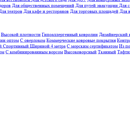
доров
Для общественных помещений
Для путей эвакуации
Для 
Для театров
Для кафе и ресторанов
Для торговых площадей
Для 
Высокой плотности
Гипоаллергенный ковролин
Дизайнерский 
ин оптом
С оверлоком
Коммерческие ковровые покрытия
Контр
ый
Спортивный
Шириной 4 метра
С морским сертификатом
Из п
ом
С комбинированным ворсом
Высоковорсный
Тканный
Тафти