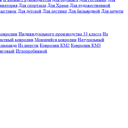
санатория
Для спортзала
Для Храма
Для художественной
выставок
Для детской
Для лестниц
Для бильярдной
Для мечети
ковролин
Индивидуального производства
33 класса
На
актный ковролин
Моющийся ковролин
Натуральный
олиамида
Из шерсти
Ковролин КМ2
Ковролин КМ3
нговый
Иглопробивной