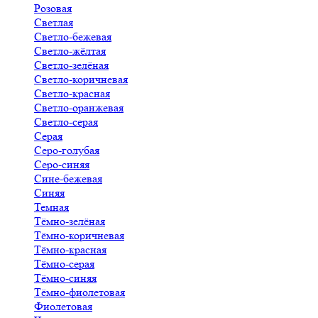
Розовая
Светлая
Светло-бежевая
Светло-жёлтая
Светло-зелёная
Светло-коричневая
Светло-красная
Светло-оранжевая
Светло-серая
Серая
Серо-голубая
Серо-синяя
Сине-бежевая
Синяя
Темная
Тёмно-зелёная
Тёмно-коричневая
Тёмно-красная
Тёмно-серая
Тёмно-синяя
Тёмно-фиолетовая
Фиолетовая