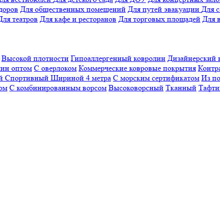
доров
Для общественных помещений
Для путей эвакуации
Для 
Для театров
Для кафе и ресторанов
Для торговых площадей
Для 
Высокой плотности
Гипоаллергенный ковролин
Дизайнерский 
ин оптом
С оверлоком
Коммерческие ковровые покрытия
Контр
ый
Спортивный
Шириной 4 метра
С морским сертификатом
Из п
ом
С комбинированным ворсом
Высоковорсный
Тканный
Тафти