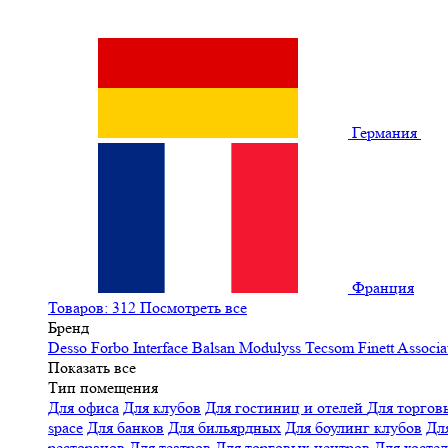
Германия
Франция
Товаров: 312
Посмотреть все
Бренд
Desso
Forbo
Interface
Balsan
Modulyss
Tecsom
Finett
Associa
Показать все
Тип помещения
Для офиса
Для клубов
Для гостиниц и отелей
Для торгов
space
Для банков
Для бильярдных
Для боулинг клубов
Дл
ресторанов
Для театров
Для торговых центров
Для хосте