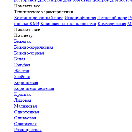
Показать все
Технические характеристики
Комбинированный ворс
Иглопробивная
Петлевой ворс
Р
плитка КМ3
Ковровая плитка плашками
Коммерческая
М
Показать все
По цвету
Бежевая
Бежево-коричневая
Бежево-чёрная
Белая
Голубая
Жёлтая
Зелёная
Коричневая
Коричнево-бежевая
Красная
Лиловая
Малиновая
Однотонная
Оливковая
Оранжевая
Разноцветная