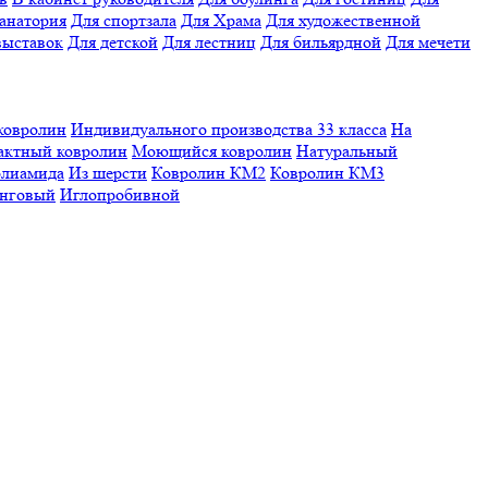
санатория
Для спортзала
Для Храма
Для художественной
выставок
Для детской
Для лестниц
Для бильярдной
Для мечети
ковролин
Индивидуального производства
33 класса
На
актный ковролин
Моющийся ковролин
Натуральный
олиамида
Из шерсти
Ковролин КМ2
Ковролин КМ3
нговый
Иглопробивной