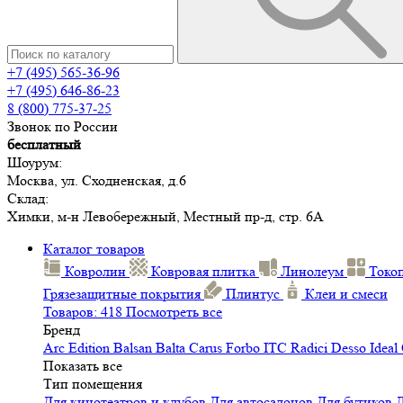
+7 (495) 565-36-96
+7 (495) 646-86-23
8 (800) 775-37-25
Звонок по России
бесплатный
Шоурум:
Москва, ул. Сходненская, д.6
Склад:
Химки, м-н Левобережный, Местный пр-д, стр. 6А
Каталог товаров
Ковролин
Ковровая плитка
Линолеум
Токо
Грязезащитные покрытия
Плинтус
Клеи и смеси
Товаров: 418
Посмотреть все
Бренд
Arc Edition
Balsan
Balta
Carus
Forbo
ITC
Radici
Desso
Ideal
Показать все
Тип помещения
Для кинотеатров и клубов
Для автосалонов
Для бутиков