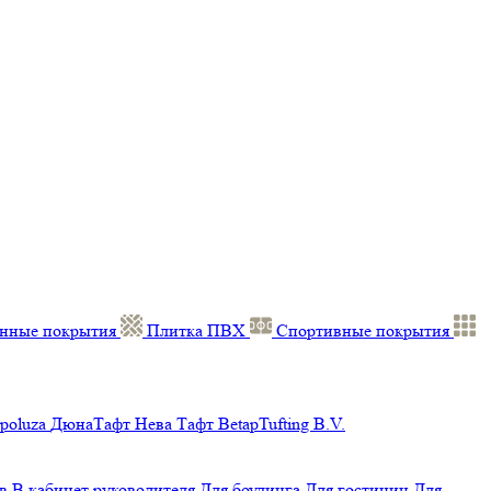
нные покрытия
Плитка ПВХ
Спортивные покрытия
poluza
ДюнаТафт
Нева Тафт
BetapTufting B.V.
в
В кабинет руководителя
Для боулинга
Для гостиниц
Для