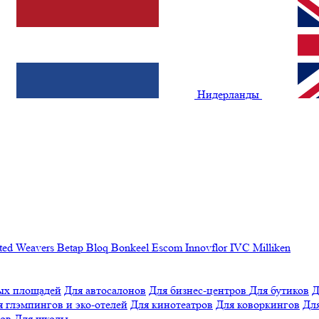
Нидерланды
ted Weavers
Betap
Bloq
Bonkeel
Escom
Innovflor
IVC
Milliken
ых площадей
Для автосалонов
Для бизнес-центров
Для бутиков
Д
я глэмпингов и эко-отелей
Для кинотеатров
Для коворкингов
Для
лов
Для школы