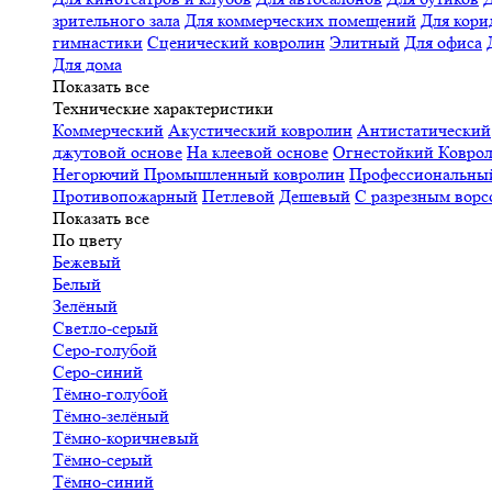
зрительного зала
Для коммерческих помещений
Для кори
гимнастики
Сценический ковролин
Элитный
Для офиса
Для дома
Показать все
Технические характеристики
Коммерческий
Акустический ковролин
Антистатический
джутовой основе
На клеевой основе
Огнестойкий
Коврол
Негорючий
Промышленный ковролин
Профессиональн
Противопожарный
Петлевой
Дешевый
С разрезным ворс
Показать все
По цвету
Бежевый
Белый
Зелёный
Светло-серый
Серо-голубой
Серо-синий
Тёмно-голубой
Тёмно-зелёный
Тёмно-коричневый
Тёмно-серый
Тёмно-синий