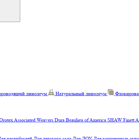
проводящий линолеум
Натуральный линолеум
Флокирова
Orotex
Associated Weavers
Dura
Beaulieu of America
SHAW
Finett
A
Для вестибюлей
Для детского сада
Для ДОУ
Для концертных зало