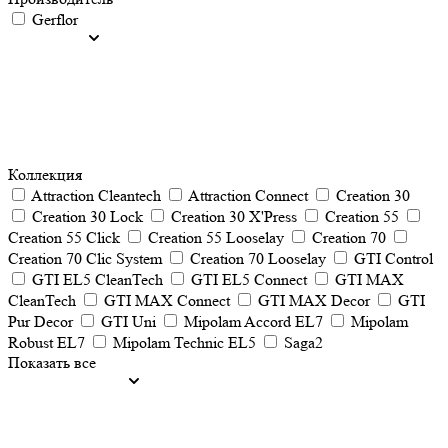
Gerflor
Коллекция
Attraction Cleantech
Attraction Connect
Creation 30
Creation 30 Lock
Creation 30 X'Press
Creation 55
Creation 55 Click
Creation 55 Looselay
Creation 70
Creation 70 Clic System
Creation 70 Looselay
GTI Control
GTI EL5 CleanTech
GTI EL5 Connect
GTI MAX
CleanTech
GTI MAX Connect
GTI MAX Decor
GTI
Pur Decor
GTI Uni
Mipolam Accord EL7
Mipolam
Robust EL7
Mipolam Technic EL5
Saga2
Показать все