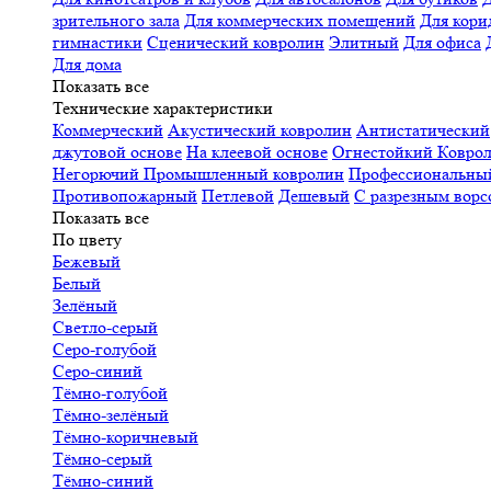
зрительного зала
Для коммерческих помещений
Для кори
гимнастики
Сценический ковролин
Элитный
Для офиса
Для дома
Показать все
Технические характеристики
Коммерческий
Акустический ковролин
Антистатический
джутовой основе
На клеевой основе
Огнестойкий
Коврол
Негорючий
Промышленный ковролин
Профессиональн
Противопожарный
Петлевой
Дешевый
С разрезным ворс
Показать все
По цвету
Бежевый
Белый
Зелёный
Светло-серый
Серо-голубой
Серо-синий
Тёмно-голубой
Тёмно-зелёный
Тёмно-коричневый
Тёмно-серый
Тёмно-синий