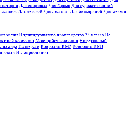
санатория
Для спортзала
Для Храма
Для художественной
выставок
Для детской
Для лестниц
Для бильярдной
Для мечети
ковролин
Индивидуального производства
33 класса
На
актный ковролин
Моющийся ковролин
Натуральный
олиамида
Из шерсти
Ковролин КМ2
Ковролин КМ3
нговый
Иглопробивной