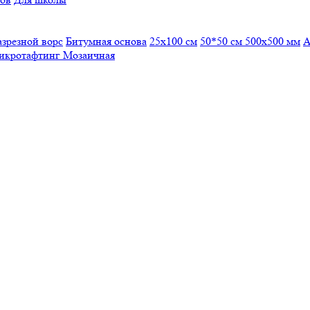
азрезной ворс
Битумная основа
25x100 см
50*50 см
500х500 мм
А
икротафтинг
Мозаичная