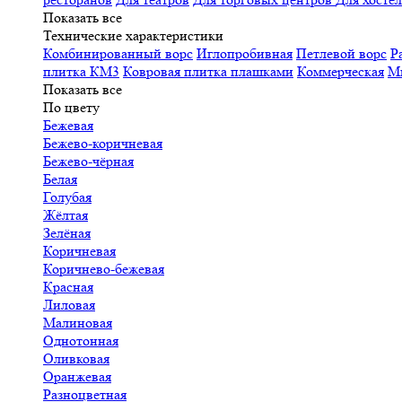
Показать все
Технические характеристики
Комбинированный ворс
Иглопробивная
Петлевой ворс
Р
плитка КМ3
Ковровая плитка плашками
Коммерческая
М
Показать все
По цвету
Бежевая
Бежево-коричневая
Бежево-чёрная
Белая
Голубая
Жёлтая
Зелёная
Коричневая
Коричнево-бежевая
Красная
Лиловая
Малиновая
Однотонная
Оливковая
Оранжевая
Разноцветная