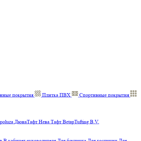
нные покрытия
Плитка ПВХ
Спортивные покрытия
poluza
ДюнаТафт
Нева Тафт
BetapTufting B.V.
в
В кабинет руководителя
Для боулинга
Для гостиниц
Для