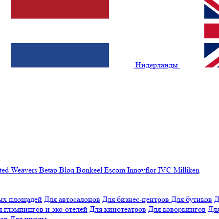
Нидерланды
ted Weavers
Betap
Bloq
Bonkeel
Escom
Innovflor
IVC
Milliken
ых площадей
Для автосалонов
Для бизнес-центров
Для бутиков
Д
я глэмпингов и эко-отелей
Для кинотеатров
Для коворкингов
Для
лов
Для школы