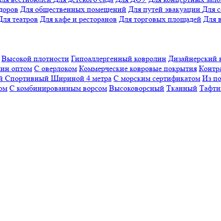
доров
Для общественных помещений
Для путей эвакуации
Для 
Для театров
Для кафе и ресторанов
Для торговых площадей
Для 
Высокой плотности
Гипоаллергенный ковролин
Дизайнерский 
ин оптом
С оверлоком
Коммерческие ковровые покрытия
Контр
ый
Спортивный
Шириной 4 метра
С морским сертификатом
Из п
ом
С комбинированным ворсом
Высоковорсный
Тканный
Тафти