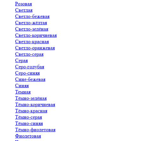
Розовая
Светлая
Светло-бежевая
Светло-жёлтая
Светло-зелёная
Светло-коричневая
Светло-красная
Светло-оранжевая
Светло-серая
Серая
Серо-голубая
Серо-синяя
Сине-бежевая
Синяя
Темная
Тёмно-зелёная
Тёмно-коричневая
Тёмно-красная
Тёмно-серая
Тёмно-синяя
Тёмно-фиолетовая
Фиолетовая