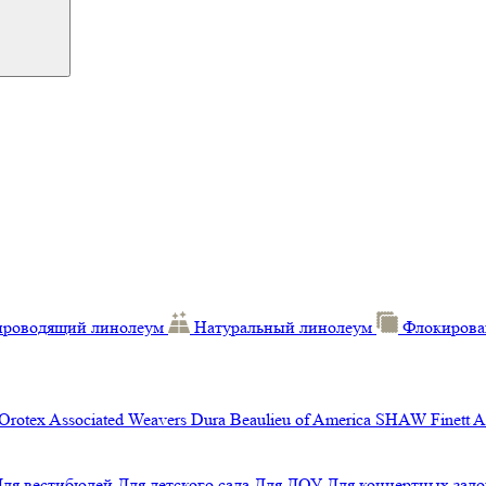
проводящий линолеум
Натуральный линолеум
Флокирова
Orotex
Associated Weavers
Dura
Beaulieu of America
SHAW
Finett
A
Для вестибюлей
Для детского сада
Для ДОУ
Для концертных зало