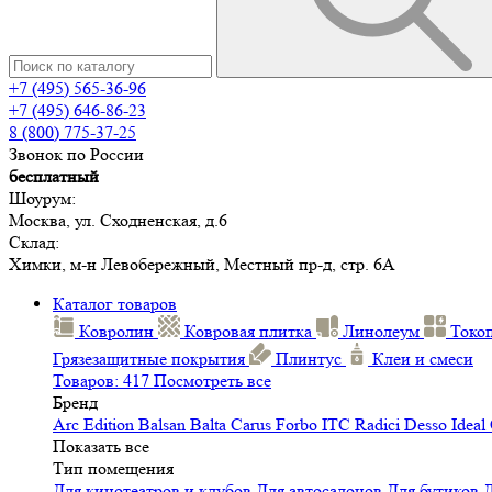
+7 (495) 565-36-96
+7 (495) 646-86-23
8 (800) 775-37-25
Звонок по России
бесплатный
Шоурум:
Москва, ул. Сходненская, д.6
Склад:
Химки, м-н Левобережный, Местный пр-д, стр. 6А
Каталог товаров
Ковролин
Ковровая плитка
Линолеум
Токо
Грязезащитные покрытия
Плинтус
Клеи и смеси
Товаров: 417
Посмотреть все
Бренд
Arc Edition
Balsan
Balta
Carus
Forbo
ITC
Radici
Desso
Ideal
Показать все
Тип помещения
Для кинотеатров и клубов
Для автосалонов
Для бутиков