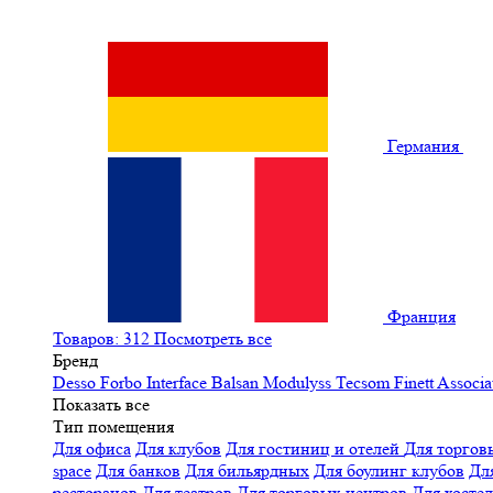
Германия
Франция
Товаров: 312
Посмотреть все
Бренд
Desso
Forbo
Interface
Balsan
Modulyss
Tecsom
Finett
Associa
Показать все
Тип помещения
Для офиса
Для клубов
Для гостиниц и отелей
Для торгов
space
Для банков
Для бильярдных
Для боулинг клубов
Дл
ресторанов
Для театров
Для торговых центров
Для хосте