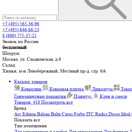
+7 (495) 565-36-96
+7 (495) 646-86-23
8 (800) 775-37-25
Звонок по России
бесплатный
Шоурум:
Москва, ул. Сходненская, д.6
Склад:
Химки, м-н Левобережный, Местный пр-д, стр. 6А
Каталог товаров
Ковролин
Ковровая плитка
Линолеум
Токо
Грязезащитные покрытия
Плинтус
Клеи и смеси
Товаров: 418
Посмотреть все
Бренд
Arc Edition
Balsan
Balta
Carus
Forbo
ITC
Radici
Desso
Ideal
Показать все
Тип помещения
Для кинотеатров и клубов
Для автосалонов
Для бутиков