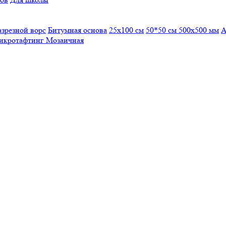
азрезной ворс
Битумная основа
25x100 см
50*50 см
500х500 мм
А
икротафтинг
Мозаичная