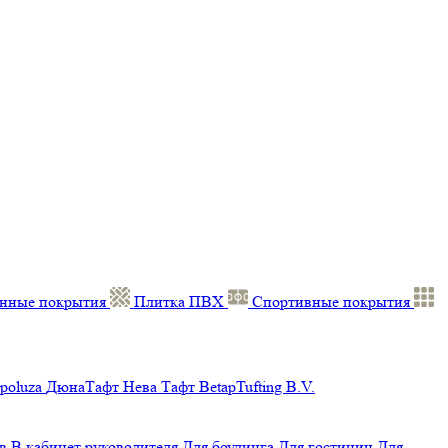
нные покрытия
Плитка ПВХ
Спортивные покрытия
poluza
ДюнаТафт
Нева Тафт
BetapTufting B.V.
в
В кабинет руководителя
Для боулинга
Для гостиниц
Для