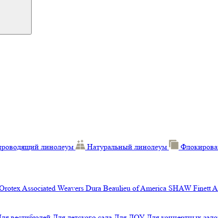
проводящий линолеум
Натуральный линолеум
Флокирова
Orotex
Associated Weavers
Dura
Beaulieu of America
SHAW
Finett
A
Для вестибюлей
Для детского сада
Для ДОУ
Для концертных зало