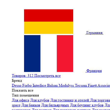
Германия
Франция
Товаров: 312
Посмотреть все
Бренд
Desso
Forbo
Interface
Balsan
Modulyss
Tecsom
Finett
Associa
Показать все
Тип помещения
Для офиса
Для клубов
Для гостиниц и отелей
Для торгов
space
Для банков
Для бильярдных
Для боулинг клубов
Дл
ресторанов
Для театров
Для торговых центров
Для хосте