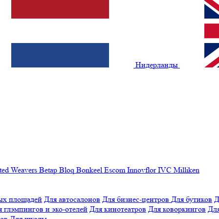
Нидерланды
ted Weavers
Betap
Bloq
Bonkeel
Escom
Innovflor
IVC
Milliken
ых площадей
Для автосалонов
Для бизнес-центров
Для бутиков
Д
я глэмпингов и эко-отелей
Для кинотеатров
Для коворкингов
Для
лов
Для школы