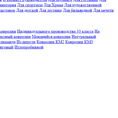
санатория
Для спортзала
Для Храма
Для художественной
выставок
Для детской
Для лестниц
Для бильярдной
Для мечети
ковролин
Индивидуального производства
33 класса
На
актный ковролин
Моющийся ковролин
Натуральный
олиамида
Из шерсти
Ковролин КМ2
Ковролин КМ3
нговый
Иглопробивной