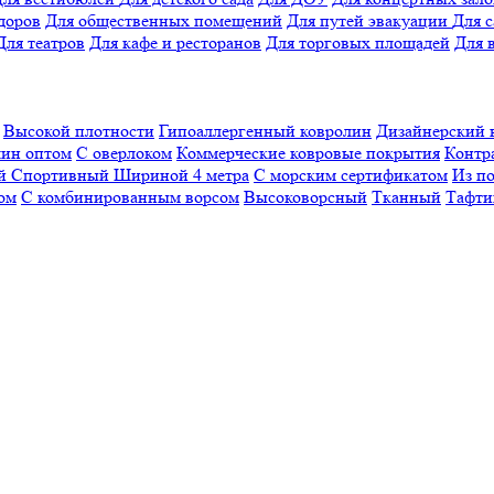
доров
Для общественных помещений
Для путей эвакуации
Для 
Для театров
Для кафе и ресторанов
Для торговых площадей
Для 
Высокой плотности
Гипоаллергенный ковролин
Дизайнерский 
ин оптом
С оверлоком
Коммерческие ковровые покрытия
Контр
ый
Спортивный
Шириной 4 метра
С морским сертификатом
Из п
ом
С комбинированным ворсом
Высоковорсный
Тканный
Тафти