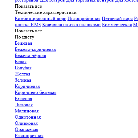
Показать все
Технические характеристики
Комбинированный ворс
Иглопробивная
Петлевой ворс
Р
плитка КМ3
Ковровая плитка плашками
Коммерческая
М
Показать все
По цвету
Бежевая
Бежево-коричневая
Бежево-чёрная
Белая
Голубая
Жёлтая
Зелёная
Коричневая
Коричнево-бежевая
Красная
Лиловая
Малиновая
Однотонная
Оливковая
Оранжевая
Разноцветная