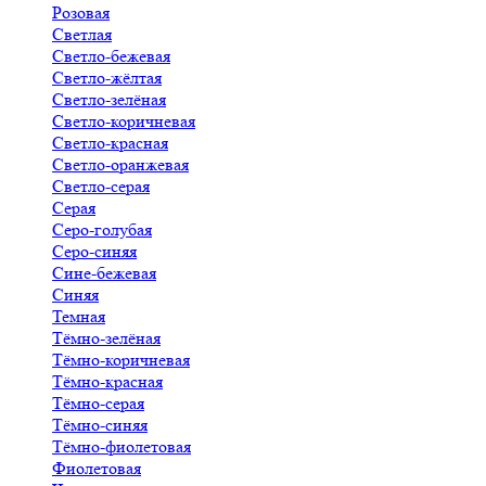
Розовая
Светлая
Светло-бежевая
Светло-жёлтая
Светло-зелёная
Светло-коричневая
Светло-красная
Светло-оранжевая
Светло-серая
Серая
Серо-голубая
Серо-синяя
Сине-бежевая
Синяя
Темная
Тёмно-зелёная
Тёмно-коричневая
Тёмно-красная
Тёмно-серая
Тёмно-синяя
Тёмно-фиолетовая
Фиолетовая