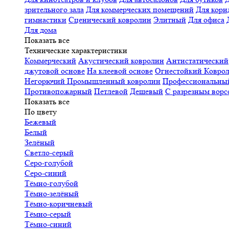
зрительного зала
Для коммерческих помещений
Для кори
гимнастики
Сценический ковролин
Элитный
Для офиса
Для дома
Показать все
Технические характеристики
Коммерческий
Акустический ковролин
Антистатический
джутовой основе
На клеевой основе
Огнестойкий
Коврол
Негорючий
Промышленный ковролин
Профессиональн
Противопожарный
Петлевой
Дешевый
С разрезным ворс
Показать все
По цвету
Бежевый
Белый
Зелёный
Светло-серый
Серо-голубой
Серо-синий
Тёмно-голубой
Тёмно-зелёный
Тёмно-коричневый
Тёмно-серый
Тёмно-синий