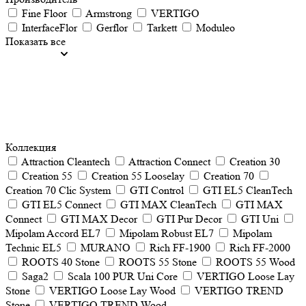
Fine Floor
Armstrong
VERTIGO
InterfaceFlor
Gerflor
Tarkett
Moduleo
Показать все
Коллекция
Attraction Cleantech
Attraction Connect
Creation 30
Creation 55
Creation 55 Looselay
Creation 70
Creation 70 Clic System
GTI Control
GTI EL5 CleanTech
GTI EL5 Connect
GTI MAX CleanTech
GTI MAX
Connect
GTI MAX Decor
GTI Pur Decor
GTI Uni
Mipolam Accord EL7
Mipolam Robust EL7
Mipolam
Technic EL5
MURANO
Rich FF-1900
Rich FF-2000
ROOTS 40 Stone
ROOTS 55 Stone
ROOTS 55 Wood
Saga2
Scala 100 PUR Uni Core
VERTIGO Loose Lay
Stone
VERTIGO Loose Lay Wood
VERTIGO TREND
Stone
VERTIGO TREND Wood