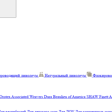
проводящий линолеум
Натуральный линолеум
Флокирова
Orotex
Associated Weavers
Dura
Beaulieu of America
SHAW
Finett
A
Для вестибюлей
Для детского сада
Для ДОУ
Для концертных зало