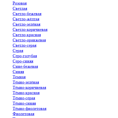
Розовая
Светлая
Светло-бежевая
Светло-жёлтая
Светло-зелёная
Светло-коричневая
Светло-красная
Светло-оранжевая
Светло-серая
Серая
Серо-голубая
Серо-синяя
Сине-бежевая
Синяя
Темная
Тёмно-зелёная
Тёмно-коричневая
Тёмно-красная
Тёмно-серая
Тёмно-синяя
Тёмно-фиолетовая
Фиолетовая