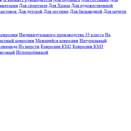
санатория
Для спортзала
Для Храма
Для художественной
выставок
Для детской
Для лестниц
Для бильярдной
Для мечети
ковролин
Индивидуального производства
33 класса
На
актный ковролин
Моющийся ковролин
Натуральный
олиамида
Из шерсти
Ковролин КМ2
Ковролин КМ3
нговый
Иглопробивной