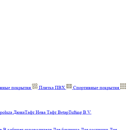
нные покрытия
Плитка ПВХ
Спортивные покрытия
poluza
ДюнаТафт
Нева Тафт
BetapTufting B.V.
в
В кабинет руководителя
Для боулинга
Для гостиниц
Для