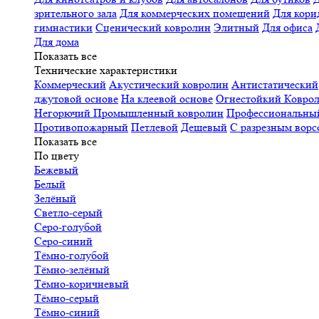
зрительного зала
Для коммерческих помещений
Для кори
гимнастики
Сценический ковролин
Элитный
Для офиса
Для дома
Показать все
Технические характеристики
Коммерческий
Акустический ковролин
Антистатический
джутовой основе
На клеевой основе
Огнестойкий
Коврол
Негорючий
Промышленный ковролин
Профессиональн
Противопожарный
Петлевой
Дешевый
С разрезным ворс
Показать все
По цвету
Бежевый
Белый
Зелёный
Светло-серый
Серо-голубой
Серо-синий
Тёмно-голубой
Тёмно-зелёный
Тёмно-коричневый
Тёмно-серый
Тёмно-синий