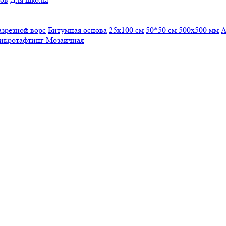
азрезной ворс
Битумная основа
25x100 см
50*50 см
500х500 мм
А
икротафтинг
Мозаичная