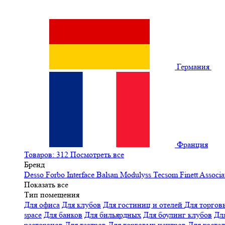
Германия
Франция
Товаров: 312
Посмотреть все
Бренд
Desso
Forbo
Interface
Balsan
Modulyss
Tecsom
Finett
Associa
Показать все
Тип помещения
Для офиса
Для клубов
Для гостиниц и отелей
Для торгов
space
Для банков
Для бильярдных
Для боулинг клубов
Дл
ресторанов
Для театров
Для торговых центров
Для хосте