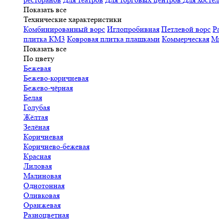
Показать все
Технические характеристики
Комбинированный ворс
Иглопробивная
Петлевой ворс
Р
плитка КМ3
Ковровая плитка плашками
Коммерческая
М
Показать все
По цвету
Бежевая
Бежево-коричневая
Бежево-чёрная
Белая
Голубая
Жёлтая
Зелёная
Коричневая
Коричнево-бежевая
Красная
Лиловая
Малиновая
Однотонная
Оливковая
Оранжевая
Разноцветная