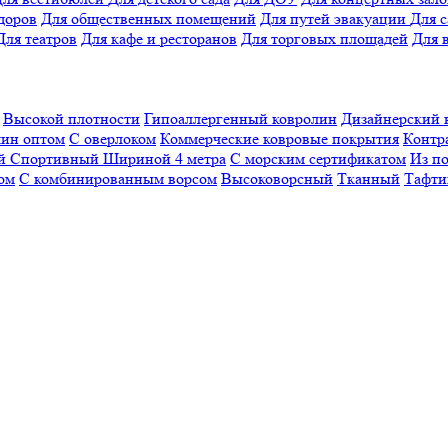
доров
Для общественных помещений
Для путей эвакуации
Для 
Для театров
Для кафе и ресторанов
Для торговых площадей
Для 
Высокой плотности
Гипоаллергенный ковролин
Дизайнерский 
ин оптом
С оверлоком
Коммерческие ковровые покрытия
Контр
ый
Спортивный
Шириной 4 метра
С морским сертификатом
Из п
ом
С комбинированным ворсом
Высоковорсный
Тканный
Тафти