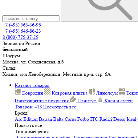
+7 (495) 565-36-96
+7 (495) 646-86-23
8 (800) 775-37-25
Звонок по России
бесплатный
Шоурум:
Москва, ул. Сходненская, д.6
Склад:
Химки, м-н Левобережный, Местный пр-д, стр. 6А
Каталог товаров
Ковролин
Ковровая плитка
Линолеум
Токо
Грязезащитные покрытия
Плинтус
Клеи и смеси
Товаров: 418
Посмотреть все
Бренд
Arc Edition
Balsan
Balta
Carus
Forbo
ITC
Radici
Desso
Ideal
Показать все
Тип помещения
Для кинотеатров и клубов
Для автосалонов
Для бутиков