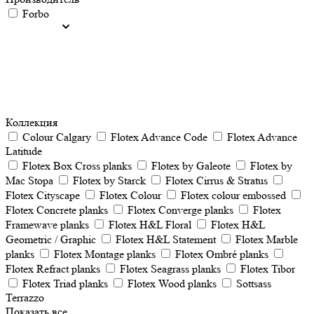
Forbo
Коллекция
Colour Calgary
Flotex Advance Code
Flotex Advance
Latitude
Flotex Box Cross planks
Flotex by Galeote
Flotex by
Mac Stopa
Flotex by Starck
Flotex Cirrus & Stratus
Flotex Cityscape
Flotex Colour
Flotex colour embossed
Flotex Concrete planks
Flotex Converge planks
Flotex
Framewave planks
Flotex H&L Floral
Flotex H&L
Geometric / Graphic
Flotex H&L Statement
Flotex Marble
planks
Flotex Montage planks
Flotex Ombré planks
Flotex Refract planks
Flotex Seagrass planks
Flotex Tibor
Flotex Triad planks
Flotex Wood planks
Sottsass
Terrazzo
Показать все