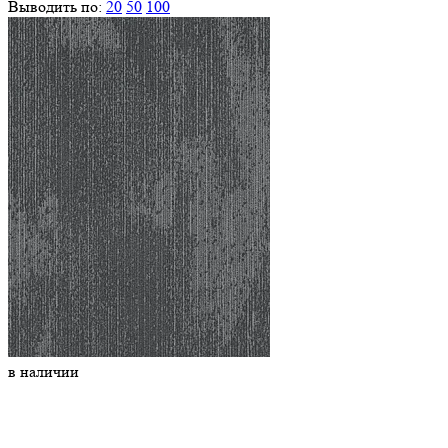
Выводить по:
20
50
100
в наличии