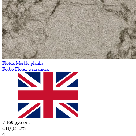
Flotex Marble planks
Forbo Flotex в планках
7 160 руб./м2
c НДС 22%
4