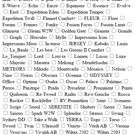
E-Weave
Echo
Encre
Equinoxe
Essence
Evolve
Exel
Expedition Eden
Expedition Temper
Expedition Twill
Flannel Confort+
FLEUR
Flore
Forum
Frames
Funky
Fusion Focus
Fusion Limit
Glamour
Gleam W2W
Golden Gate
Granata
Grande
Graph
Hercules
Idylle
Impressions Icon
Impressions Muse
In-tense
JERSEY
Kabuki
Lazio
La_Baule
Les best
Les Greens II Comfort
Le_Touquet
Lord
Louvre
Lumen
Lusso
Luxe
Majestic
Maratea
Mekong
Mendelssohn
METEORS
Mikado
Montecarlo
Mosaico
Nelson
Nino
Nеxus
Obscura
Oceania
ODYSSEY
Office
Optima
Osaka
Oscar
Palace
Palatino
Perros
Pinstripe
Prado
President
Prominent
Punto
Quiberon
Re-Tweed
Rialto
Rive Gauche
Rocca
Rocket
Rockfeller
RV Promethea
Satie
Scenario
Script
Seoul
SERENITE
Shubert
Sierra
Sirio
Sirious
Spark W2W
Splendor
Strauss
Swing
Sydney DD
Take a Walk
TERRA
Togo
Torso
Tweed
Twin
Ultrasoft
Veneto
Verdi AB
Verona
Vesuvius
Vivaldi AB
Wiltax 2502
Wiltax 2503