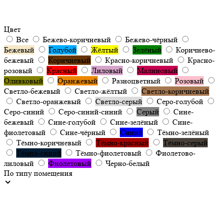
Цвет
Все
Бежево-коричневый
Бежево-чёрный
Бежевый
Голубой
Жёлтый
Зелёный
Коричнево-
бежевый
Коричневый
Красно-коричневый
Красно-
розовый
Красный
Лиловый
Малиновый
Оливковый
Оранжевый
Разноцветный
Розовый
Светло-бежевый
Светло-жёлтый
Светло-коричневый
Светло-оранжевый
Светло-серый
Серо-голубой
Серо-синий
Серо-синий-синий
Серый
Сине-
бежевый
Сине-голубой
Сине-зелёный
Сине-
фиолетовый
Сине-чёрный
Синий
Тёмно-зелёный
Тёмно-коричневый
Тёмно-красный
Тёмно-серый
Тёмно-синий
Тёмно-фиолетовый
Фиолетово-
лиловый
Фиолетовый
Черно-белый
По типу помещения