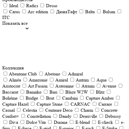
Ideal
Radici
Desso
Carus
Arc edition
ДюнаТафт
Balta
Balsan
ITC
Показать все
Коллекция
Abentone Club
Abetone
Admiral
Alinéa
Amazonie
Amiral
Antrim
Aqua
Aristocrat
Art Fusion
Asteranne
Atrium
Avenue
Baccarat
Bamako
Bari
Blaze W2W
Blitz
Bohème
Bridge
Brut
Cambini
Capture Amber
Capture Hazel
Capture Stone
CARNAC
Carrare
Casual
Celestia
Centaure Deco
Charm
Concrete
Confort+
Constellation
Dandy
Deauville
Debussy
Diva
Dolce Vita
Durana
E-blend
E-check
e-
firm
E-force
E-grid
E-major
E-rock
E-Strike