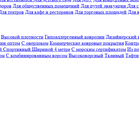
доров
Для общественных помещений
Для путей эвакуации
Для 
Для театров
Для кафе и ресторанов
Для торговых площадей
Для 
Высокой плотности
Гипоаллергенный ковролин
Дизайнерский 
ин оптом
С оверлоком
Коммерческие ковровые покрытия
Контр
ый
Спортивный
Шириной 4 метра
С морским сертификатом
Из п
ом
С комбинированным ворсом
Высоковорсный
Тканный
Тафти