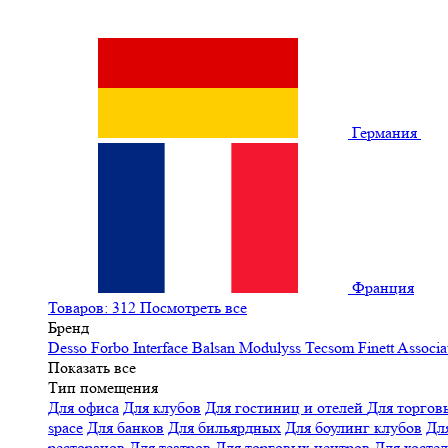
Германия
Франция
Товаров: 312
Посмотреть все
Бренд
Desso
Forbo
Interface
Balsan
Modulyss
Tecsom
Finett
Associa
Показать все
Тип помещения
Для офиса
Для клубов
Для гостиниц и отелей
Для торгов
space
Для банков
Для бильярдных
Для боулинг клубов
Дл
ресторанов
Для театров
Для торговых центров
Для хосте