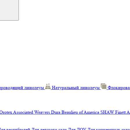
проводящий линолеум
Натуральный линолеум
Флокирова
Orotex
Associated Weavers
Dura
Beaulieu of America
SHAW
Finett
A
Для вестибюлей
Для детского сада
Для ДОУ
Для концертных зало