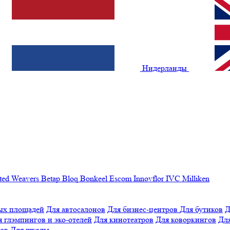
Нидерланды
ted Weavers
Betap
Bloq
Bonkeel
Escom
Innovflor
IVC
Milliken
ых площадей
Для автосалонов
Для бизнес-центров
Для бутиков
Д
я глэмпингов и эко-отелей
Для кинотеатров
Для коворкингов
Для
лов
Для школы