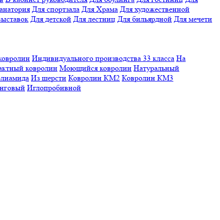
санатория
Для спортзала
Для Храма
Для художественной
выставок
Для детской
Для лестниц
Для бильярдной
Для мечети
ковролин
Индивидуального производства
33 класса
На
актный ковролин
Моющийся ковролин
Натуральный
олиамида
Из шерсти
Ковролин КМ2
Ковролин КМ3
нговый
Иглопробивной