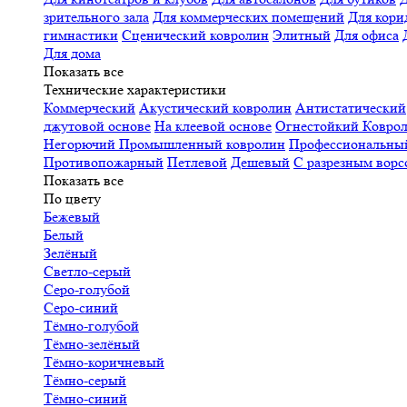
зрительного зала
Для коммерческих помещений
Для кори
гимнастики
Сценический ковролин
Элитный
Для офиса
Для дома
Показать все
Технические характеристики
Коммерческий
Акустический ковролин
Антистатический
джутовой основе
На клеевой основе
Огнестойкий
Коврол
Негорючий
Промышленный ковролин
Профессиональн
Противопожарный
Петлевой
Дешевый
С разрезным ворс
Показать все
По цвету
Бежевый
Белый
Зелёный
Светло-серый
Серо-голубой
Серо-синий
Тёмно-голубой
Тёмно-зелёный
Тёмно-коричневый
Тёмно-серый
Тёмно-синий