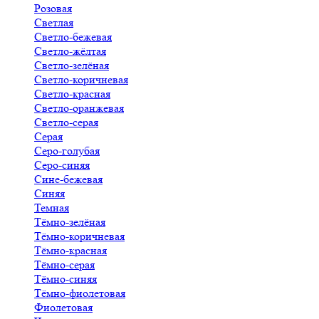
Розовая
Светлая
Светло-бежевая
Светло-жёлтая
Светло-зелёная
Светло-коричневая
Светло-красная
Светло-оранжевая
Светло-серая
Серая
Серо-голубая
Серо-синяя
Сине-бежевая
Синяя
Темная
Тёмно-зелёная
Тёмно-коричневая
Тёмно-красная
Тёмно-серая
Тёмно-синяя
Тёмно-фиолетовая
Фиолетовая