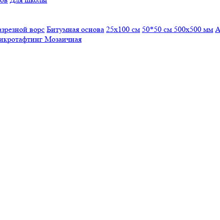
азрезной ворс
Битумная основа
25x100 см
50*50 см
500х500 мм
А
икротафтинг
Мозаичная