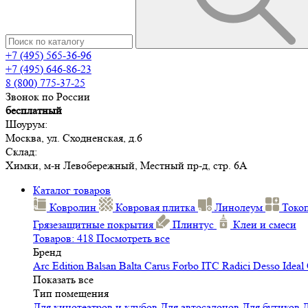
+7 (495) 565-36-96
+7 (495) 646-86-23
8 (800) 775-37-25
Звонок по России
бесплатный
Шоурум:
Москва, ул. Сходненская, д.6
Склад:
Химки, м-н Левобережный, Местный пр-д, стр. 6А
Каталог товаров
Ковролин
Ковровая плитка
Линолеум
Токо
Грязезащитные покрытия
Плинтус
Клеи и смеси
Товаров: 418
Посмотреть все
Бренд
Arc Edition
Balsan
Balta
Carus
Forbo
ITC
Radici
Desso
Ideal
Показать все
Тип помещения
Для кинотеатров и клубов
Для автосалонов
Для бутиков