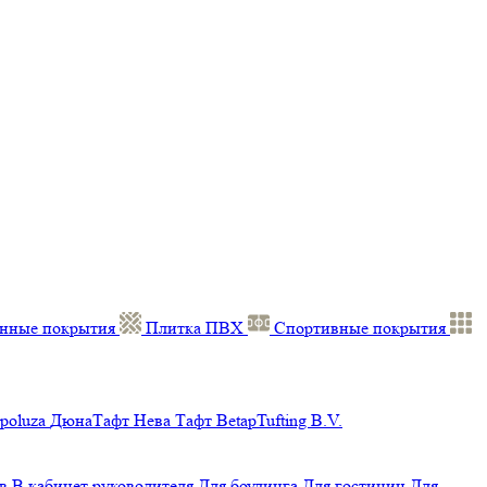
нные покрытия
Плитка ПВХ
Спортивные покрытия
poluza
ДюнаТафт
Нева Тафт
BetapTufting B.V.
в
В кабинет руководителя
Для боулинга
Для гостиниц
Для