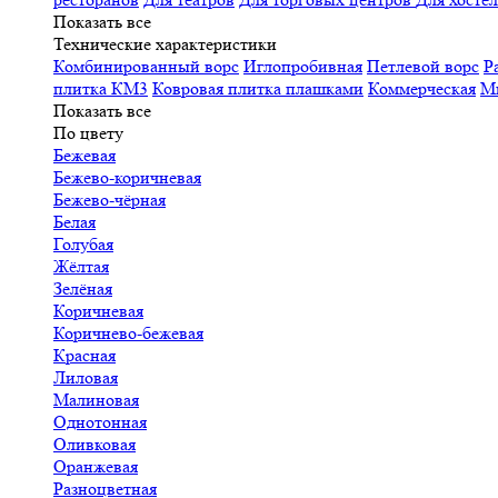
Показать все
Технические характеристики
Комбинированный ворс
Иглопробивная
Петлевой ворс
Р
плитка КМ3
Ковровая плитка плашками
Коммерческая
М
Показать все
По цвету
Бежевая
Бежево-коричневая
Бежево-чёрная
Белая
Голубая
Жёлтая
Зелёная
Коричневая
Коричнево-бежевая
Красная
Лиловая
Малиновая
Однотонная
Оливковая
Оранжевая
Разноцветная