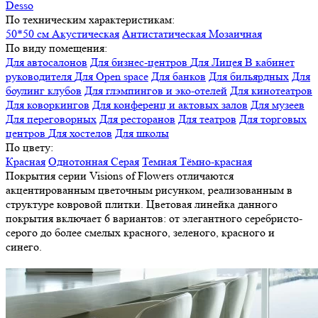
Desso
По техническим характеристикам:
50*50 см
Акустическая
Антистатическая
Мозаичная
По виду помещения:
Для автосалонов
Для бизнес-центров
Для Лицея
В кабинет
руководителя
Для Open space
Для банков
Для бильярдных
Для
боулинг клубов
Для глэмпингов и эко-отелей
Для кинотеатров
Для коворкингов
Для конференц и актовых залов
Для музеев
Для переговорных
Для ресторанов
Для театров
Для торговых
центров
Для хостелов
Для школы
По цвету:
Красная
Однотонная
Серая
Темная
Тёмно-красная
Покрытия серии Visions of Flowers отличаются
акцентированным цветочным рисунком, реализованным в
структуре ковровой плитки. Цветовая линейка данного
покрытия включает 6 вариантов: от элегантного серебристо-
серого до более смелых красного, зеленого, красного и
синего.