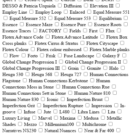
DESSO & Patricia Urquiola
Diffusion
Elevation III
Employ Line
Employ Loop
Enlaced
Equal Measure 551
Equal Measure 552
Equal Measure 553
Equilibrium
Essence
Essence Maze
Essence Pure
Essence Roots
Essence Traces
FACTORY
Fields
First
FIux
Flotex Advance Code
Flotex Advance Latitude
Flotex Box
Cross planks
Flotex Cirrus & Stratus
Flotex Cityscape
Flotex Colour
Flotex colour embossed
Flotex Marble planks
Flow
Forto
Frisk
Fuse Landscape
Galaxy F
Global Change Progression I
Global Change Progression II
Global Change Progression III
Grain
Granite
Halo
Heuga 530
Heuga 568
Heuga 727
Human Connections
Flagstone
Human Connections Kerbstone
Human
Connections Moss in Stone
Human Connections Rue
Human Connections Sett in Stone
Human Nature 810
Human Nature 830
Iconic
Imperfection Bruut
Imperfection Grit
Imperfection Rupture
Impression
In-
groove
Infuse
Jute
L480
Libra Lines
Lita
Luxury Living
Marvel
Maxima
Medusa
Metallic
Shades
Mezzo
Millennium100
Multichrome
Narratives NS230
Natural Nuances
Near & Far 400