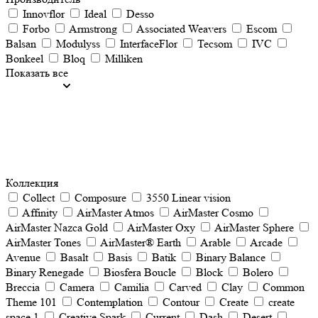
Innovflor
Ideal
Desso
Forbo
Armstrong
Associated Weavers
Escom
Balsan
Modulyss
InterfaceFlor
Tecsom
IVC
Bonkeel
Bloq
Milliken
Показать все
Коллекция
Collect
Composure
3550 Linear vision
Affinity
AirMaster Atmos
AirMaster Cosmo
AirMaster Nazca Gold
AirMaster Oxy
AirMaster Sphere
AirMaster Tones
AirMaster® Earth
Arable
Arcade
Avenue
Basalt
Basis
Batik
Binary Balance
Binary Renegade
Biosfera Boucle
Block
Bolero
Breccia
Camera
Camilia
Carved
Clay
Common
Theme 101
Contemplation
Contour
Create
create
space 1
Creative Spark
Current
Dash
Desert