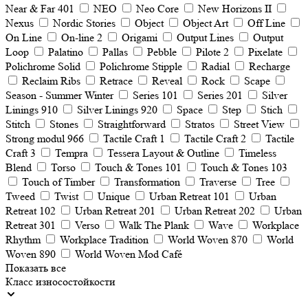
Near & Far 401
NEO
Neo Core
New Horizons II
Nexus
Nordic Stories
Object
Object Art
Off Line
On Line
On-line 2
Origami
Output Lines
Output
Loop
Palatino
Pallas
Pebble
Pilote 2
Pixelate
Polichrome Solid
Polichrome Stipple
Radial
Recharge
Reclaim Ribs
Retrace
Reveal
Rock
Scape
Season - Summer Winter
Series 101
Series 201
Silver
Linings 910
Silver Linings 920
Space
Step
Stich
Stitch
Stones
Straightforward
Stratos
Street View
Strong modul 966
Tactile Craft 1
Tactile Craft 2
Tactile
Craft 3
Tempra
Tessera Layout & Outline
Timeless
Blend
Torso
Touch & Tones 101
Touch & Tones 103
Touch of Timber
Transformation
Traverse
Tree
Tweed
Twist
Unique
Urban Retreat 101
Urban
Retreat 102
Urban Retreat 201
Urban Retreat 202
Urban
Retreat 301
Verso
Walk The Plank
Wave
Workplace
Rhythm
Workplace Tradition
World Woven 870
World
Woven 890
World Woven Mod Café
Показать все
Класс износостойкости