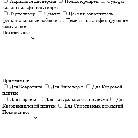
Акриловая дисперсия
Полихлоропрен
Сульфат
кальция-альфа-полугидрат
Терполимер
Цемент
Цемент, заполнитель,
функциональные добавки
Цемент, пластифицирующие
связующие
Показать все
Применение
Для Ковролина
Для Линолеума
Для Ковровой
плитки
Для Паркета
Для Натурального линолеума
Для
Кварцвиниловой плитки
Для Спортивных покрытий
Показать все