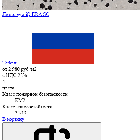
Линолеум iQ ERA SC
Tarkett
от
2 980 руб./м2
c НДС 22%
4
цвета
Класс пожарной безопасности
КМ2
Класс износостойкости
34/43
В корзину