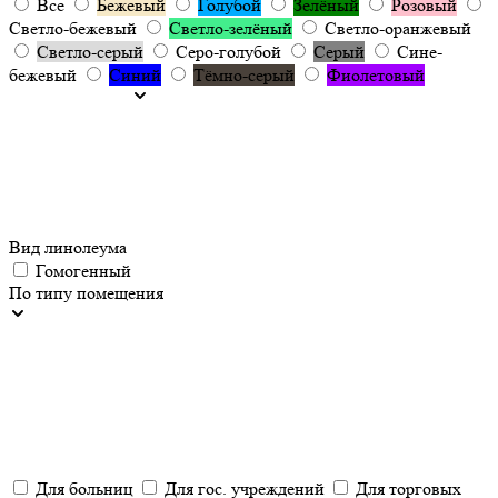
Все
Бежевый
Голубой
Зелёный
Розовый
Светло-бежевый
Светло-зелёный
Светло-оранжевый
Светло-серый
Серо-голубой
Серый
Сине-
бежевый
Синий
Тёмно-серый
Фиолетовый
Вид линолеума
Гомогенный
По типу помещения
Для больниц
Для гос. учреждений
Для торговых