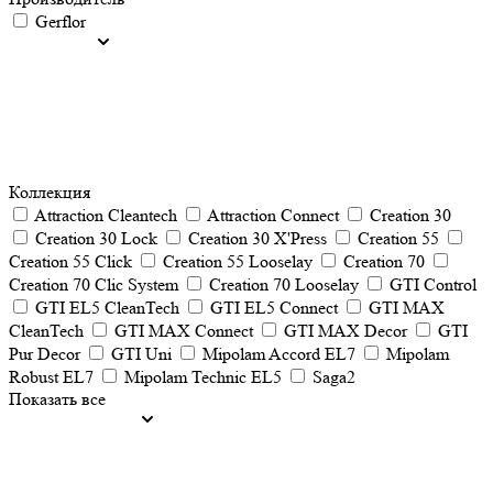
Gerflor
Коллекция
Attraction Cleantech
Attraction Connect
Creation 30
Creation 30 Lock
Creation 30 X'Press
Creation 55
Creation 55 Click
Creation 55 Looselay
Creation 70
Creation 70 Clic System
Creation 70 Looselay
GTI Control
GTI EL5 CleanTech
GTI EL5 Connect
GTI MAX
CleanTech
GTI MAX Connect
GTI MAX Decor
GTI
Pur Decor
GTI Uni
Mipolam Accord EL7
Mipolam
Robust EL7
Mipolam Technic EL5
Saga2
Показать все