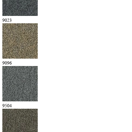
9023
9096
9504