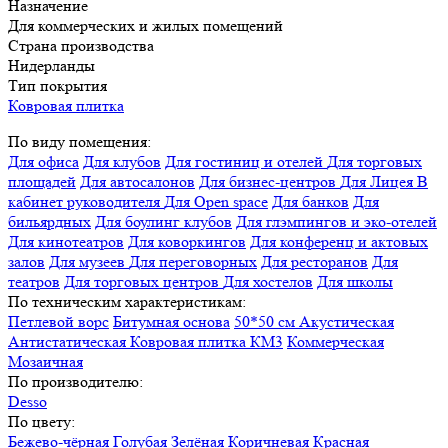
Назначение
Для коммерческих и жилых помещений
Страна производства
Нидерланды
Тип покрытия
Ковровая плитка
По виду помещения:
Для офиса
Для клубов
Для гостиниц и отелей
Для торговых
площадей
Для автосалонов
Для бизнес-центров
Для Лицея
В
кабинет руководителя
Для Open space
Для банков
Для
бильярдных
Для боулинг клубов
Для глэмпингов и эко-отелей
Для кинотеатров
Для коворкингов
Для конференц и актовых
залов
Для музеев
Для переговорных
Для ресторанов
Для
театров
Для торговых центров
Для хостелов
Для школы
По техническим характеристикам:
Петлевой ворс
Битумная основа
50*50 см
Акустическая
Антистатическая
Ковровая плитка КМ3
Коммерческая
Мозаичная
По производителю:
Desso
По цвету:
Бежево-чёрная
Голубая
Зелёная
Коричневая
Красная