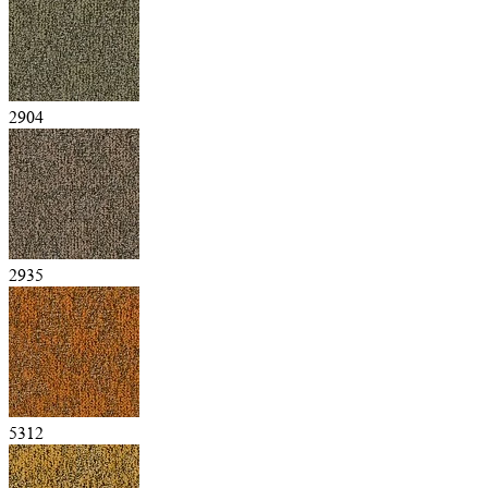
2904
2935
5312