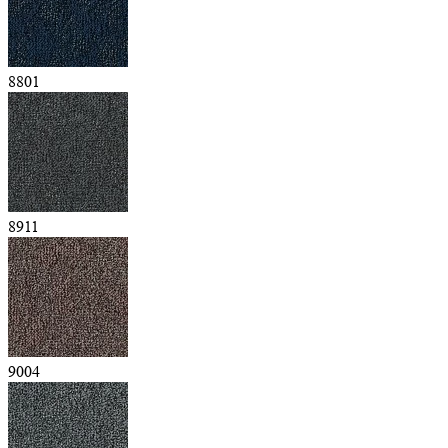
8801
8911
9004