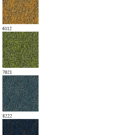
6112
7021
8222