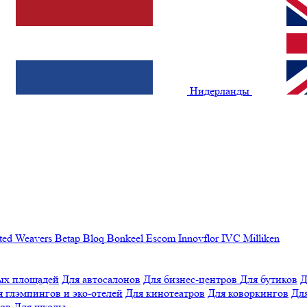
Нидерланды
ted Weavers
Betap
Bloq
Bonkeel
Escom
Innovflor
IVC
Milliken
ых площадей
Для автосалонов
Для бизнес-центров
Для бутиков
Д
я глэмпингов и эко-отелей
Для кинотеатров
Для коворкингов
Для
лов
Для школы