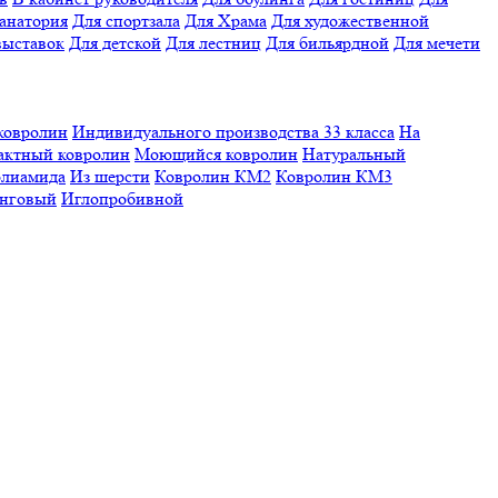
санатория
Для спортзала
Для Храма
Для художественной
выставок
Для детской
Для лестниц
Для бильярдной
Для мечети
ковролин
Индивидуального производства
33 класса
На
актный ковролин
Моющийся ковролин
Натуральный
олиамида
Из шерсти
Ковролин КМ2
Ковролин КМ3
нговый
Иглопробивной