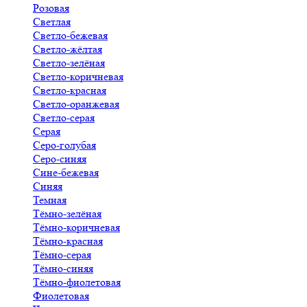
Розовая
Светлая
Светло-бежевая
Светло-жёлтая
Светло-зелёная
Светло-коричневая
Светло-красная
Светло-оранжевая
Светло-серая
Серая
Серо-голубая
Серо-синяя
Сине-бежевая
Синяя
Темная
Тёмно-зелёная
Тёмно-коричневая
Тёмно-красная
Тёмно-серая
Тёмно-синяя
Тёмно-фиолетовая
Фиолетовая