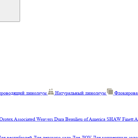
проводящий линолеум
Натуральный линолеум
Флокирова
Orotex
Associated Weavers
Dura
Beaulieu of America
SHAW
Finett
A
Для вестибюлей
Для детского сада
Для ДОУ
Для концертных зало