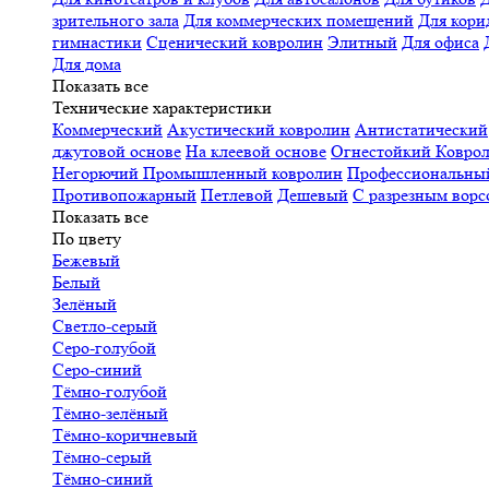
зрительного зала
Для коммерческих помещений
Для кори
гимнастики
Сценический ковролин
Элитный
Для офиса
Для дома
Показать все
Технические характеристики
Коммерческий
Акустический ковролин
Антистатический
джутовой основе
На клеевой основе
Огнестойкий
Коврол
Негорючий
Промышленный ковролин
Профессиональн
Противопожарный
Петлевой
Дешевый
С разрезным ворс
Показать все
По цвету
Бежевый
Белый
Зелёный
Светло-серый
Серо-голубой
Серо-синий
Тёмно-голубой
Тёмно-зелёный
Тёмно-коричневый
Тёмно-серый
Тёмно-синий