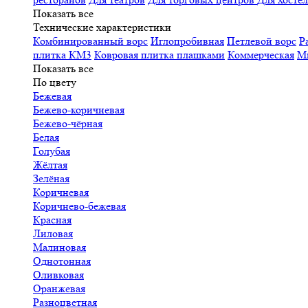
Показать все
Технические характеристики
Комбинированный ворс
Иглопробивная
Петлевой ворс
Р
плитка КМ3
Ковровая плитка плашками
Коммерческая
М
Показать все
По цвету
Бежевая
Бежево-коричневая
Бежево-чёрная
Белая
Голубая
Жёлтая
Зелёная
Коричневая
Коричнево-бежевая
Красная
Лиловая
Малиновая
Однотонная
Оливковая
Оранжевая
Разноцветная