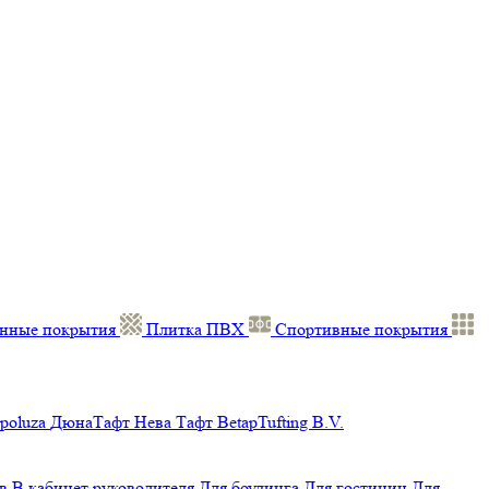
нные покрытия
Плитка ПВХ
Спортивные покрытия
poluza
ДюнаТафт
Нева Тафт
BetapTufting B.V.
в
В кабинет руководителя
Для боулинга
Для гостиниц
Для