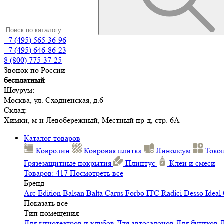
+7 (495) 565-36-96
+7 (495) 646-86-23
8 (800) 775-37-25
Звонок по России
бесплатный
Шоурум:
Москва, ул. Сходненская, д.6
Склад:
Химки, м-н Левобережный, Местный пр-д, стр. 6А
Каталог товаров
Ковролин
Ковровая плитка
Линолеум
Токо
Грязезащитные покрытия
Плинтус
Клеи и смеси
Товаров: 417
Посмотреть все
Бренд
Arc Edition
Balsan
Balta
Carus
Forbo
ITC
Radici
Desso
Ideal
Показать все
Тип помещения
Для кинотеатров и клубов
Для автосалонов
Для бутиков