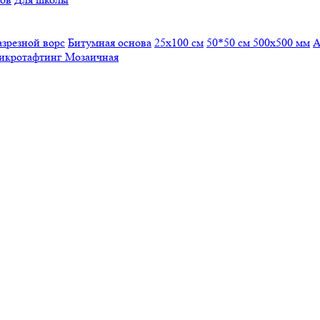
азрезной ворс
Битумная основа
25x100 см
50*50 см
500х500 мм
А
икротафтинг
Мозаичная