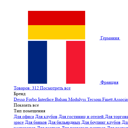
Германия
Франция
Товаров: 312
Посмотреть все
Бренд
Desso
Forbo
Interface
Balsan
Modulyss
Tecsom
Finett
Associa
Показать все
Тип помещения
Для офиса
Для клубов
Для гостиниц и отелей
Для торгов
space
Для банков
Для бильярдных
Для боулинг клубов
Дл
ресторанов
Для театров
Для торговых центров
Для хосте