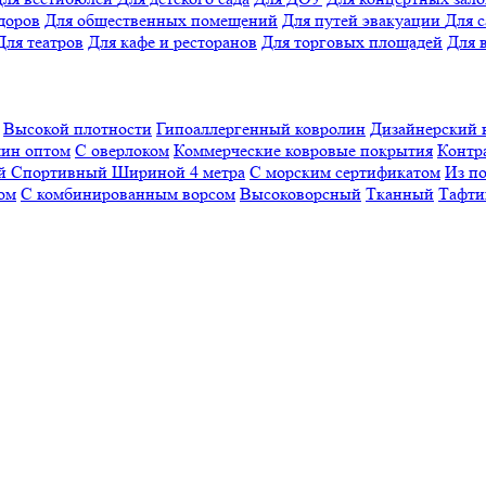
доров
Для общественных помещений
Для путей эвакуации
Для 
Для театров
Для кафе и ресторанов
Для торговых площадей
Для 
Высокой плотности
Гипоаллергенный ковролин
Дизайнерский 
ин оптом
С оверлоком
Коммерческие ковровые покрытия
Контр
ый
Спортивный
Шириной 4 метра
С морским сертификатом
Из п
ом
С комбинированным ворсом
Высоковорсный
Тканный
Тафти