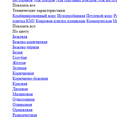
Показать все
Технические характеристики
Комбинированный ворс
Иглопробивная
Петлевой ворс
Р
плитка КМ3
Ковровая плитка плашками
Коммерческая
М
Показать все
По цвету
Бежевая
Бежево-коричневая
Бежево-чёрная
Белая
Голубая
Жёлтая
Зелёная
Коричневая
Коричнево-бежевая
Красная
Лиловая
Малиновая
Однотонная
Оливковая
Оранжевая
Разноцветная