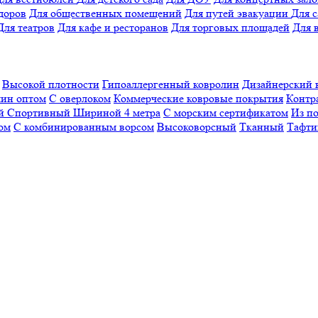
доров
Для общественных помещений
Для путей эвакуации
Для 
Для театров
Для кафе и ресторанов
Для торговых площадей
Для 
Высокой плотности
Гипоаллергенный ковролин
Дизайнерский 
ин оптом
С оверлоком
Коммерческие ковровые покрытия
Контр
ый
Спортивный
Шириной 4 метра
С морским сертификатом
Из п
ом
С комбинированным ворсом
Высоковорсный
Тканный
Тафти