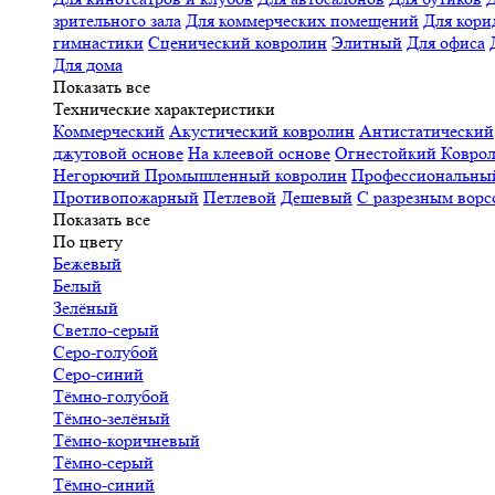
зрительного зала
Для коммерческих помещений
Для кори
гимнастики
Сценический ковролин
Элитный
Для офиса
Для дома
Показать все
Технические характеристики
Коммерческий
Акустический ковролин
Антистатический
джутовой основе
На клеевой основе
Огнестойкий
Коврол
Негорючий
Промышленный ковролин
Профессиональн
Противопожарный
Петлевой
Дешевый
С разрезным ворс
Показать все
По цвету
Бежевый
Белый
Зелёный
Светло-серый
Серо-голубой
Серо-синий
Тёмно-голубой
Тёмно-зелёный
Тёмно-коричневый
Тёмно-серый
Тёмно-синий