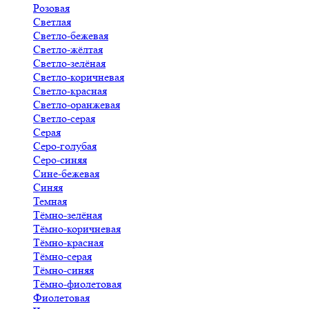
Розовая
Светлая
Светло-бежевая
Светло-жёлтая
Светло-зелёная
Светло-коричневая
Светло-красная
Светло-оранжевая
Светло-серая
Серая
Серо-голубая
Серо-синяя
Сине-бежевая
Синяя
Темная
Тёмно-зелёная
Тёмно-коричневая
Тёмно-красная
Тёмно-серая
Тёмно-синяя
Тёмно-фиолетовая
Фиолетовая