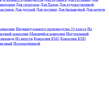
санатория
Для спортзала
Для Храма
Для художественной
выставок
Для детской
Для лестниц
Для бильярдной
Для мечети
ковролин
Индивидуального производства
33 класса
На
актный ковролин
Моющийся ковролин
Натуральный
олиамида
Из шерсти
Ковролин КМ2
Ковролин КМ3
нговый
Иглопробивной