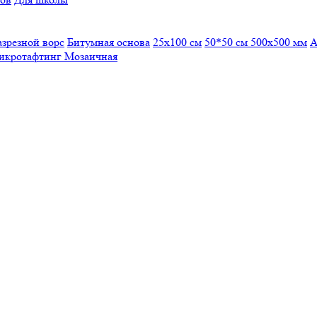
азрезной ворс
Битумная основа
25x100 см
50*50 см
500х500 мм
А
икротафтинг
Мозаичная