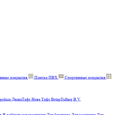
нные покрытия
Плитка ПВХ
Спортивные покрытия
poluza
ДюнаТафт
Нева Тафт
BetapTufting B.V.
в
В кабинет руководителя
Для боулинга
Для гостиниц
Для