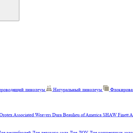
проводящий линолеум
Натуральный линолеум
Флокирова
Orotex
Associated Weavers
Dura
Beaulieu of America
SHAW
Finett
A
Для вестибюлей
Для детского сада
Для ДОУ
Для концертных зало