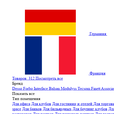
Германия
Франция
Товаров: 312
Посмотреть все
Бренд
Desso
Forbo
Interface
Balsan
Modulyss
Tecsom
Finett
Associa
Показать все
Тип помещения
Для офиса
Для клубов
Для гостиниц и отелей
Для торгов
space
Для банков
Для бильярдных
Для боулинг клубов
Дл
ресторанов
Для театров
Для торговых центров
Для хосте