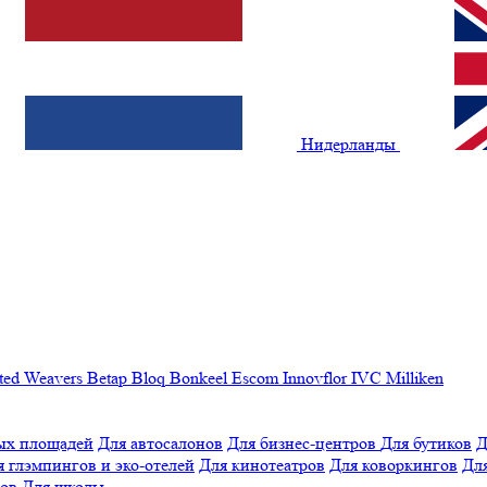
Нидерланды
ted Weavers
Betap
Bloq
Bonkeel
Escom
Innovflor
IVC
Milliken
ых площадей
Для автосалонов
Для бизнес-центров
Для бутиков
Д
я глэмпингов и эко-отелей
Для кинотеатров
Для коворкингов
Для
лов
Для школы