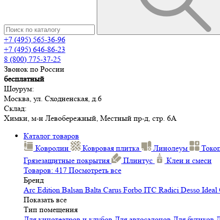
+7 (495) 565-36-96
+7 (495) 646-86-23
8 (800) 775-37-25
Звонок по России
бесплатный
Шоурум:
Москва, ул. Сходненская, д.6
Склад:
Химки, м-н Левобережный, Местный пр-д, стр. 6А
Каталог товаров
Ковролин
Ковровая плитка
Линолеум
Токо
Грязезащитные покрытия
Плинтус
Клеи и смеси
Товаров: 417
Посмотреть все
Бренд
Arc Edition
Balsan
Balta
Carus
Forbo
ITC
Radici
Desso
Ideal
Показать все
Тип помещения
Для кинотеатров и клубов
Для автосалонов
Для бутиков