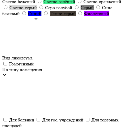
Светло-бежевый
Светло-зелёный
Светло-оранжевый
Светло-серый
Серо-голубой
Серый
Сине-
бежевый
Синий
Тёмно-серый
Фиолетовый
Вид линолеума
Гомогенный
По типу помещения
Для больниц
Для гос. учреждений
Для торговых
площадей