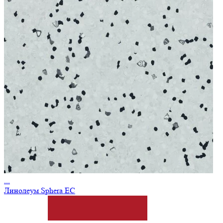
...
Линолеум Sphera EC