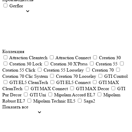
Gerflor
Коллекция
Attraction Cleantech
Attraction Connect
Creation 30
Creation 30 Lock
Creation 30 X'Press
Creation 55
Creation 55 Click
Creation 55 Looselay
Creation 70
Creation 70 Clic System
Creation 70 Looselay
GTI Control
GTI EL5 CleanTech
GTI EL5 Connect
GTI MAX
CleanTech
GTI MAX Connect
GTI MAX Decor
GTI
Pur Decor
GTI Uni
Mipolam Accord EL7
Mipolam
Robust EL7
Mipolam Technic EL5
Saga2
Показать все