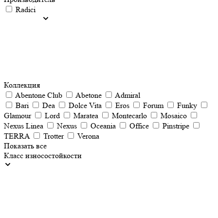
Radici
Коллекция
Abentone Club
Abetone
Admiral
Bari
Dea
Dolce Vita
Eros
Forum
Funky
Glamour
Lord
Maratea
Montecarlo
Mosaico
Nexus Linea
Nеxus
Oceania
Office
Pinstripe
TERRA
Trotter
Verona
Показать все
Класс износостойкости