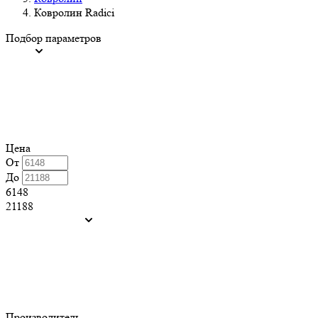
Ковролин Radici
Подбор параметров
Цена
От
До
6148
21188
Производитель