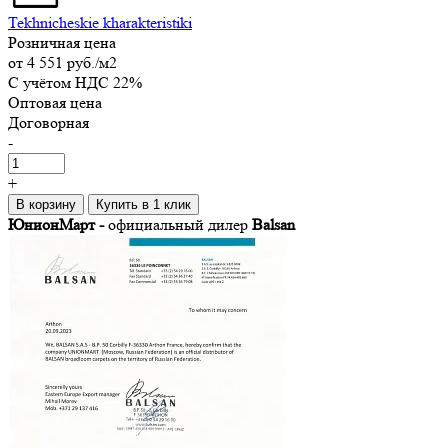
Tekhnicheskie kharakteristiki
Розничная цена
от
4 551 руб.
/м2
C учётом НДС 22%
Оптовая цена
Договорная
-
+
В корзину
Купить в 1 клик
ЮнионМарт -
официальный дилер
Balsan