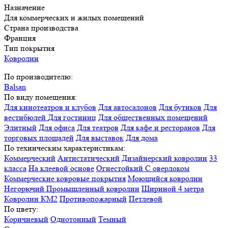
Назначение
Для коммерческих и жилых помещений
Страна производства
Франция
Тип покрытия
Ковролин
По производителю:
Balsan
По виду помещения:
Для кинотеатров и клубов
Для автосалонов
Для бутиков
Для
вестибюлей
Для гостиниц
Для общественных помещений
Элитный
Для офиса
Для театров
Для кафе и ресторанов
Для
торговых площадей
Для выставок
Для дома
По техническим характеристикам:
Коммерческий
Антистатический
Дизайнерский ковролин
33
класса
На клеевой основе
Огнестойкий
С оверлоком
Коммерческие ковровые покрытия
Моющийся ковролин
Негорючий
Промышленный ковролин
Шириной 4 метра
Ковролин КМ2
Противопожарный
Петлевой
По цвету:
Коричневый
Однотонный
Темный