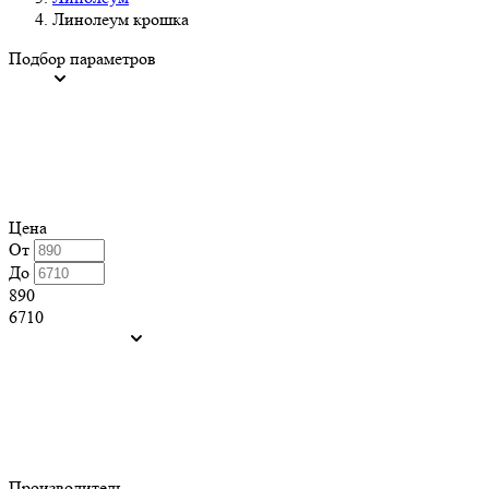
Линолеум крошка
Подбор параметров
Цена
От
До
890
6710
Производитель