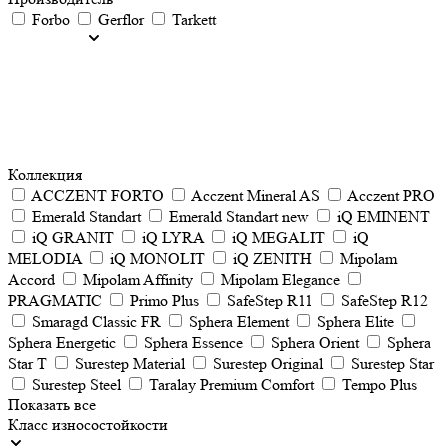
Forbo
Gerflor
Tarkett
Коллекция
ACCZENT FORTO
Acczent Mineral AS
Acczent PRO
Emerald Standart
Emerald Standart new
iQ EMINENT
iQ GRANIT
iQ LYRA
iQ MEGALIT
iQ
MELODIA
iQ MONOLIT
iQ ZENITH
Mipolam
Accord
Mipolam Affinity
Mipolam Elegance
PRAGMATIC
Primo Plus
SafeStep R11
SafeStep R12
Smaragd Classic FR
Sphera Element
Sphera Elite
Sphera Energetic
Sphera Essence
Sphera Orient
Sphera
Star T
Surestep Material
Surestep Original
Surestep Star
Surestep Steel
Taralay Premium Comfort
Tempo Plus
Показать все
Класс износостойкости