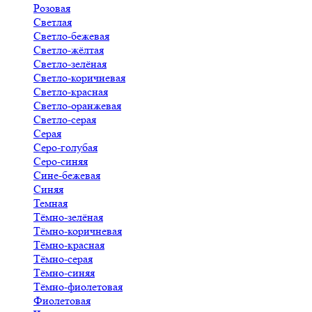
Розовая
Светлая
Светло-бежевая
Светло-жёлтая
Светло-зелёная
Светло-коричневая
Светло-красная
Светло-оранжевая
Светло-серая
Серая
Серо-голубая
Серо-синяя
Сине-бежевая
Синяя
Темная
Тёмно-зелёная
Тёмно-коричневая
Тёмно-красная
Тёмно-серая
Тёмно-синяя
Тёмно-фиолетовая
Фиолетовая