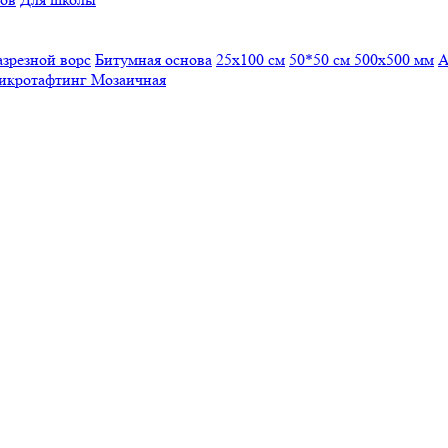
азрезной ворс
Битумная основа
25x100 см
50*50 см
500х500 мм
А
икротафтинг
Мозаичная