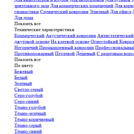
зрительного зала
Для коммерческих помещений
Для кори
гимнастики
Сценический ковролин
Элитный
Для офиса
Для дома
Показать все
Технические характеристики
Коммерческий
Акустический ковролин
Антистатический
джутовой основе
На клеевой основе
Огнестойкий
Коврол
Негорючий
Промышленный ковролин
Профессиональн
Противопожарный
Петлевой
Дешевый
С разрезным ворс
Показать все
По цвету
Бежевый
Белый
Зелёный
Светло-серый
Серо-голубой
Серо-синий
Тёмно-голубой
Тёмно-зелёный
Тёмно-коричневый
Тёмно-серый
Тёмно-синий