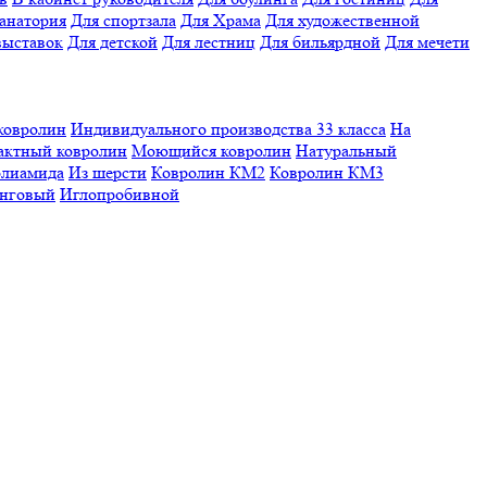
санатория
Для спортзала
Для Храма
Для художественной
выставок
Для детской
Для лестниц
Для бильярдной
Для мечети
ковролин
Индивидуального производства
33 класса
На
актный ковролин
Моющийся ковролин
Натуральный
олиамида
Из шерсти
Ковролин КМ2
Ковролин КМ3
нговый
Иглопробивной