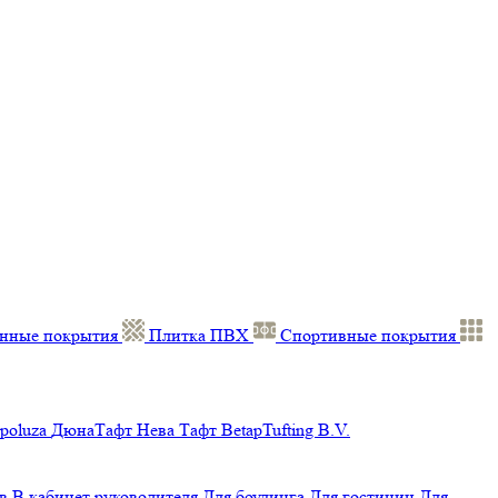
нные покрытия
Плитка ПВХ
Спортивные покрытия
poluza
ДюнаТафт
Нева Тафт
BetapTufting B.V.
в
В кабинет руководителя
Для боулинга
Для гостиниц
Для