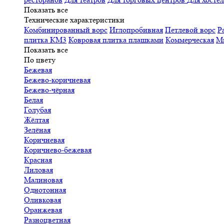
Показать все
Технические характеристики
Комбинированный ворс
Иглопробивная
Петлевой ворс
Р
плитка КМ3
Ковровая плитка плашками
Коммерческая
М
Показать все
По цвету
Бежевая
Бежево-коричневая
Бежево-чёрная
Белая
Голубая
Жёлтая
Зелёная
Коричневая
Коричнево-бежевая
Красная
Лиловая
Малиновая
Однотонная
Оливковая
Оранжевая
Разноцветная