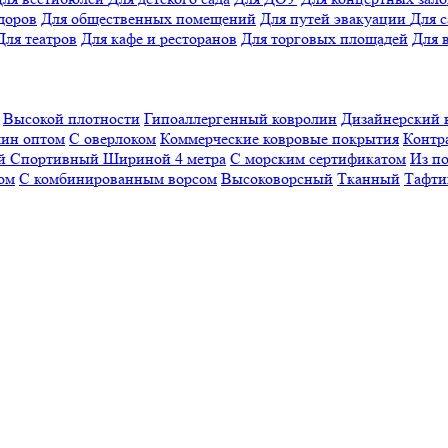
доров
Для общественных помещений
Для путей эвакуации
Для 
Для театров
Для кафе и ресторанов
Для торговых площадей
Для 
Высокой плотности
Гипоаллергенный ковролин
Дизайнерский 
ин оптом
С оверлоком
Коммерческие ковровые покрытия
Контр
ый
Спортивный
Шириной 4 метра
С морским сертификатом
Из п
ом
С комбинированным ворсом
Высоковорсный
Тканный
Тафти