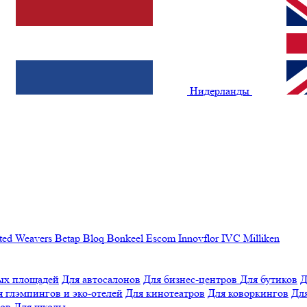
Нидерланды
ted Weavers
Betap
Bloq
Bonkeel
Escom
Innovflor
IVC
Milliken
ых площадей
Для автосалонов
Для бизнес-центров
Для бутиков
Д
я глэмпингов и эко-отелей
Для кинотеатров
Для коворкингов
Для
лов
Для школы