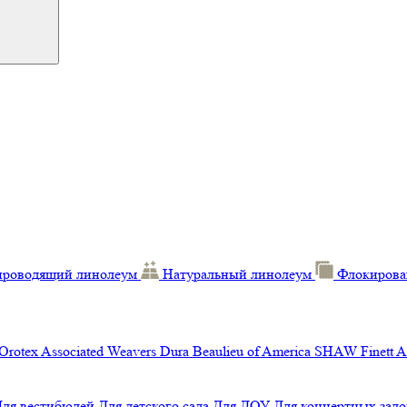
проводящий линолеум
Натуральный линолеум
Флокирова
Orotex
Associated Weavers
Dura
Beaulieu of America
SHAW
Finett
A
Для вестибюлей
Для детского сада
Для ДОУ
Для концертных зало