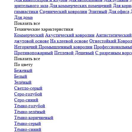
зрительного зала
Для коммерческих помещений
Для кори
гимнастики
Сценический ковролин
Элитный
Для офиса
Для дома
Показать все
Технические характеристики
Коммерческий
Акустический ковролин
Антистатический
джутовой основе
На клеевой основе
Огнестойкий
Коврол
Негорючий
Промышленный ковролин
Профессиональн
Противопожарный
Петлевой
Дешевый
С разрезным ворс
Показать все
По цвету
Бежевый
Белый
Зелёный
Светло-серый
Серо-голубой
Серо-синий
Тёмно-голубой
Тёмно-зелёный
Тёмно-коричневый
Тёмно-серый
Тёмно-синий