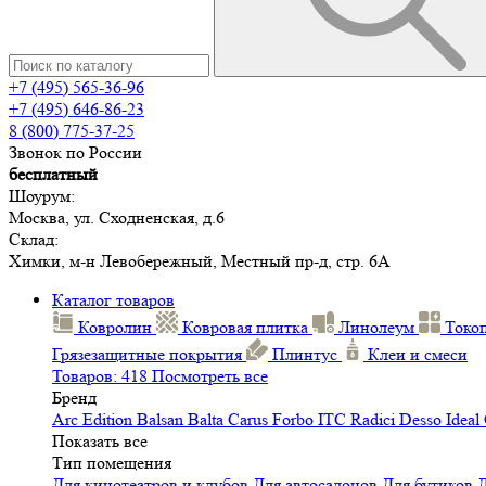
+7 (495) 565-36-96
+7 (495) 646-86-23
8 (800) 775-37-25
Звонок по России
бесплатный
Шоурум:
Москва, ул. Сходненская, д.6
Склад:
Химки, м-н Левобережный, Местный пр-д, стр. 6А
Каталог товаров
Ковролин
Ковровая плитка
Линолеум
Токо
Грязезащитные покрытия
Плинтус
Клеи и смеси
Товаров: 418
Посмотреть все
Бренд
Arc Edition
Balsan
Balta
Carus
Forbo
ITC
Radici
Desso
Ideal
Показать все
Тип помещения
Для кинотеатров и клубов
Для автосалонов
Для бутиков