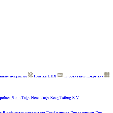
нные покрытия
Плитка ПВХ
Спортивные покрытия
poluza
ДюнаТафт
Нева Тафт
BetapTufting B.V.
в
В кабинет руководителя
Для боулинга
Для гостиниц
Для