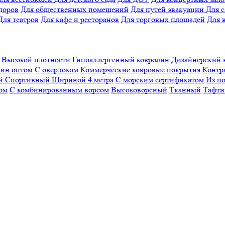
доров
Для общественных помещений
Для путей эвакуации
Для 
Для театров
Для кафе и ресторанов
Для торговых площадей
Для 
Высокой плотности
Гипоаллергенный ковролин
Дизайнерский 
ин оптом
С оверлоком
Коммерческие ковровые покрытия
Контр
ый
Спортивный
Шириной 4 метра
С морским сертификатом
Из п
ом
С комбинированным ворсом
Высоковорсный
Тканный
Тафти