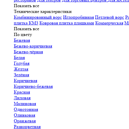
Показать все
Технические характеристики
Комбинированный ворс
Иглопробивная
Петлевой ворс
Р
плитка КМ3
Ковровая плитка плашками
Коммерческая
М
Показать все
По цвету
Бежевая
Бежево-коричневая
Бежево-чёрная
Белая
Голубая
Жёлтая
Зелёная
Коричневая
Коричнево-бежевая
Красная
Лиловая
Малиновая
Однотонная
Оливковая
Оранжевая
Разноцветная