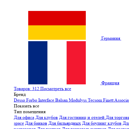
Германия
Франция
Товаров: 312
Посмотреть все
Бренд
Desso
Forbo
Interface
Balsan
Modulyss
Tecsom
Finett
Associa
Показать все
Тип помещения
Для офиса
Для клубов
Для гостиниц и отелей
Для торгов
space
Для банков
Для бильярдных
Для боулинг клубов
Дл
ресторанов
Для театров
Для торговых центров
Для хосте