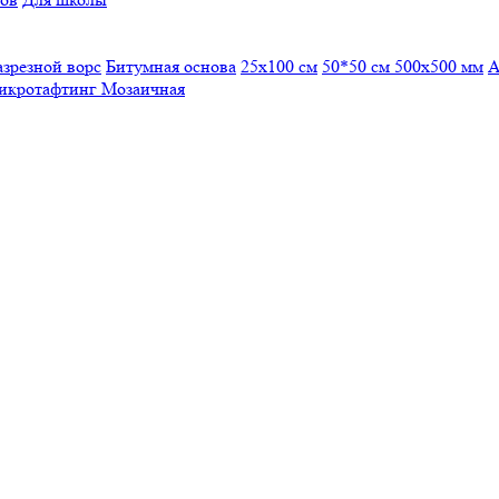
азрезной ворс
Битумная основа
25x100 см
50*50 см
500х500 мм
А
икротафтинг
Мозаичная