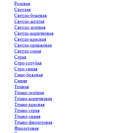
Розовая
Светлая
Светло-бежевая
Светло-жёлтая
Светло-зелёная
Светло-коричневая
Светло-красная
Светло-оранжевая
Светло-серая
Серая
Серо-голубая
Серо-синяя
Сине-бежевая
Синяя
Темная
Тёмно-зелёная
Тёмно-коричневая
Тёмно-красная
Тёмно-серая
Тёмно-синяя
Тёмно-фиолетовая
Фиолетовая