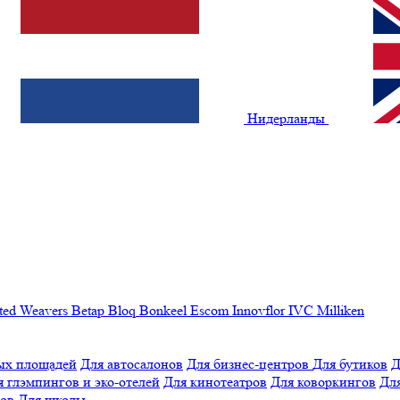
Нидерланды
ted Weavers
Betap
Bloq
Bonkeel
Escom
Innovflor
IVC
Milliken
ых площадей
Для автосалонов
Для бизнес-центров
Для бутиков
Д
я глэмпингов и эко-отелей
Для кинотеатров
Для коворкингов
Для
лов
Для школы