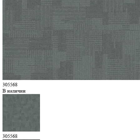
305568
В наличии
305568