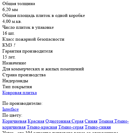
Общая толщина
6,20 мм
Общая площадь плиток в одной коробке
4,00 м.кв.
Число плиток в упаковке
16 шт.
Класс пожарной безопасности
КМ3
!
Гарантия производителя
15 лет.
Назначение
Для коммерческих и жилых помещений
Страна производства
Нидерланды
Тип покрытия
Ковровая плитка
По производителю:
Interface
По цвету:
Коричневая
Красная
Однотонная
Серая
Синяя
Темная
Тёмно-
коричневая
Тёмно-красная
Тёмно-серая
Тёмно-синяя
Yuton - это 104 качество петлевого ворса со сдержанным