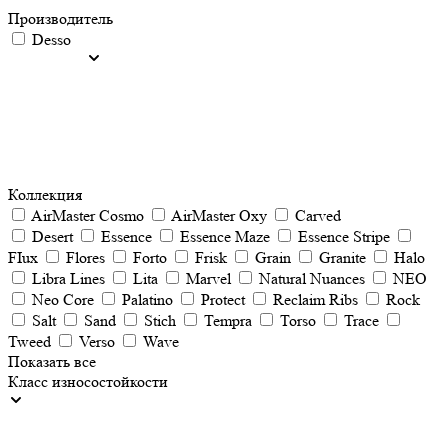
Производитель
Desso
Коллекция
AirMaster Cosmo
AirMaster Oxy
Carved
Desert
Essence
Essence Maze
Essence Stripe
FIux
Flores
Forto
Frisk
Grain
Granite
Halo
Libra Lines
Lita
Marvel
Natural Nuances
NEO
Neo Core
Palatino
Protect
Reclaim Ribs
Rock
Salt
Sand
Stich
Tempra
Torso
Trace
Tweed
Verso
Wave
Показать все
Класс износостойкости