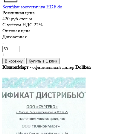
Sertifikat sootvetstviya HDF do
Розничная цена
420 руб.
/пог. м
C учётом НДС 22%
Оптовая цена
Договорная
-
+
В корзину
Купить в 1 клик
ЮнионМарт -
официальный дилер
Dollken