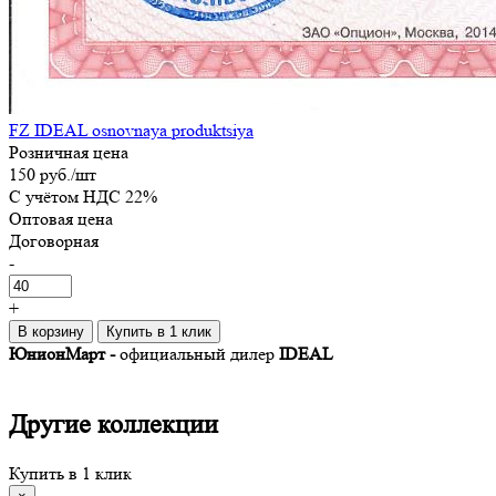
FZ IDEAL osnovnaya produktsiya
Розничная цена
150 руб.
/шт
C учётом НДС 22%
Оптовая цена
Договорная
-
+
В корзину
Купить в 1 клик
ЮнионМарт -
официальный дилер
IDEAL
Другие
коллекции
Купить в 1 клик