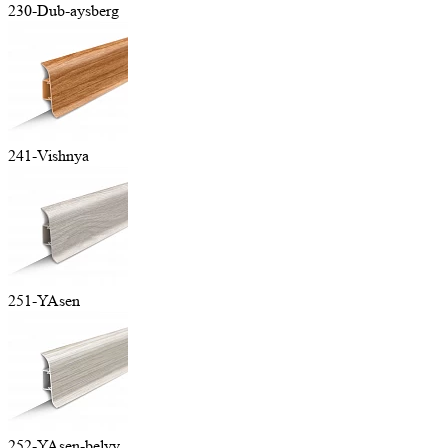
230-Dub-aysberg
241-Vishnya
251-YAsen
252-YAsen-belyy