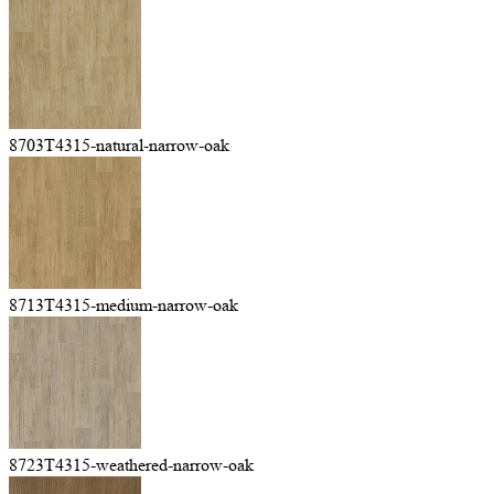
8703T4315-natural-narrow-oak
8713T4315-medium-narrow-oak
8723T4315-weathered-narrow-oak