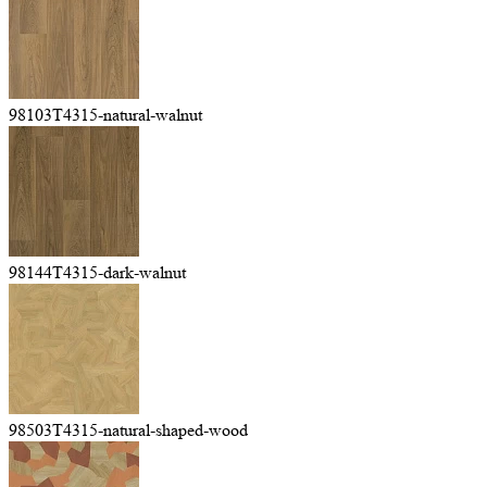
98103T4315-natural-walnut
98144T4315-dark-walnut
98503T4315-natural-shaped-wood