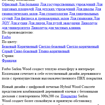
Офисный
Для больниц
Для государственных учреждений
Для
торговых площадей
Для детских учреждений
Для школы
Для
гимнастических залов
Для стоматологии
Для танцевальных
студий
Для фитнеса и тренажерных залов
Для гимназии
Для
ДОУ
Для кухни
Для лицея
Для путей эвакуации
Линолеум
для университета
Линолеум для частных клиник
По производителю:
Forbo
По цвету:
Бежевый
Коричневый
Светло-бежевый
Светло-коричневый
Серый
Сине-бежевый
Тёмно-коричневый
Страна:
Франция
Forbo Sarlon Wood создаст теплую атмосферу в интерьере.
Коллекция сочетает в себе естественный дизайн деревянного
пола с преимуществами высококачественного ПВХ покрытия.
Новый дизайн с цифровой печатью Hybrid Wood Concrete
представлен комбинацией деревянной елочки с бетонными
досками с повторением 300х200 см.
Покрытие
Sarlon
Wood создает более спокойную и приятную обстановку,