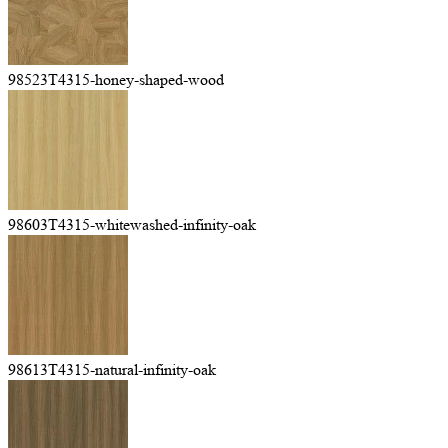
98523T4315-honey-shaped-wood
98603T4315-whitewashed-infinity-oak
98613T4315-natural-infinity-oak