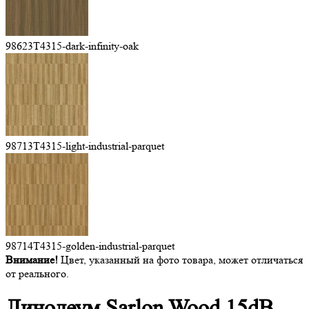
98623T4315-dark-infinity-oak
98713T4315-light-industrial-parquet
98714T4315-golden-industrial-parquet
Внимание!
Цвет, указанный на фото товара, может отличаться
от реального.
Линолеум Sarlon
Wood 15dB