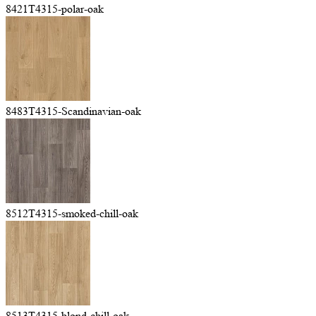
8421T4315-polar-oak
8483T4315-Scandinavian-oak
8512T4315-smoked-chill-oak
8513T4315-blond-chill-oak