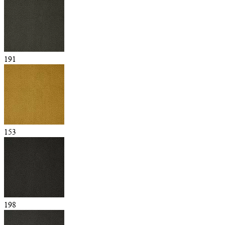
191
153
198