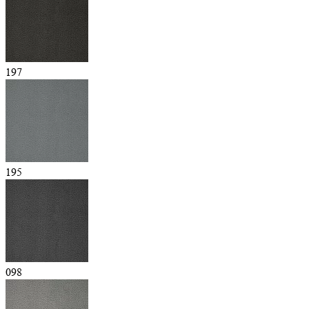
197
195
098