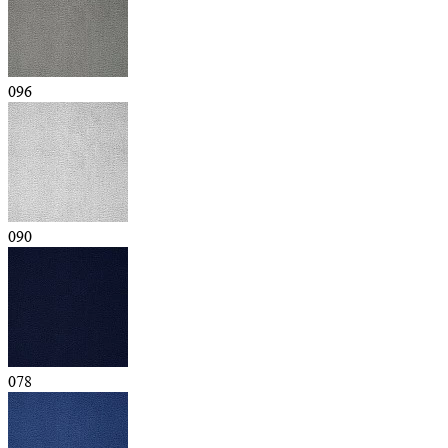
096
090
078