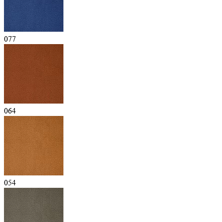
077
064
054