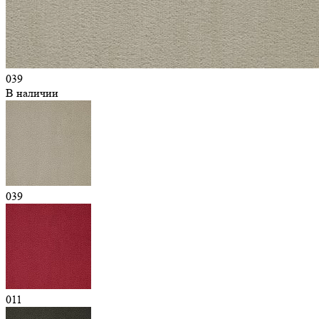
039
В наличии
039
011