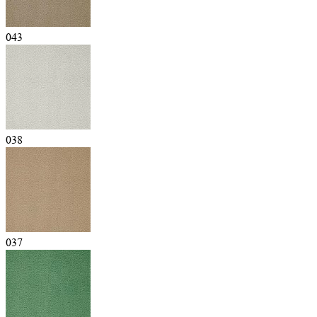
043
038
037