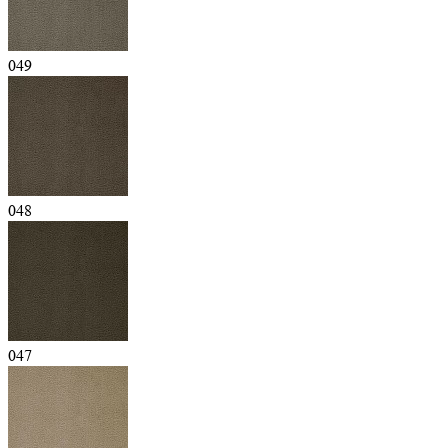
049
048
047