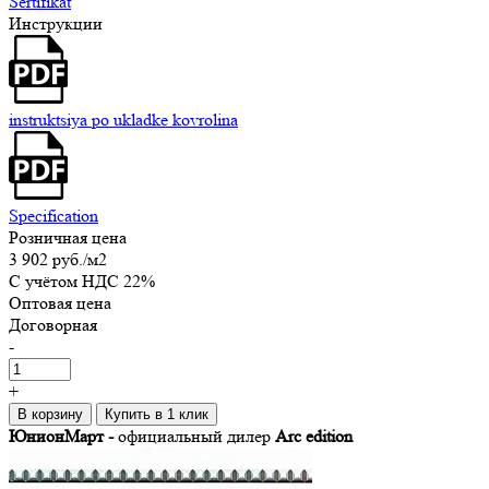
Sertifikat
Инструкции
instruktsiya po ukladke kovrolina
Specification
Розничная цена
3 902 руб.
/м2
C учётом НДС 22%
Оптовая цена
Договорная
-
+
В корзину
Купить в 1 клик
ЮнионМарт -
официальный дилер
Arc edition