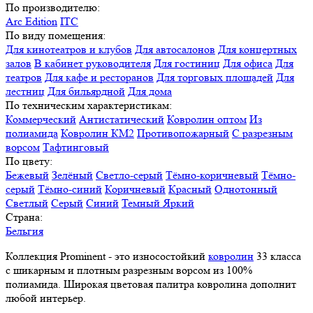
По производителю:
Arc Edition
ITC
По виду помещения:
Для кинотеатров и клубов
Для автосалонов
Для концертных
залов
В кабинет руководителя
Для гостиниц
Для офиса
Для
театров
Для кафе и ресторанов
Для торговых площадей
Для
лестниц
Для бильярдной
Для дома
По техническим характеристикам:
Коммерческий
Антистатический
Ковролин оптом
Из
полиамида
Ковролин КМ2
Противопожарный
С разрезным
ворсом
Тафтинговый
По цвету:
Бежевый
Зелёный
Светло-серый
Тёмно-коричневый
Тёмно-
серый
Тёмно-синий
Коричневый
Красный
Однотонный
Светлый
Серый
Синий
Темный
Яркий
Страна:
Бельгия
Коллекция Prominent - это износостойкий
ковролин
33 класса
с шикарным и плотным разрезным ворсом из 100%
полиамида. Широкая цветовая палитра ковролина дополнит
любой интерьер.