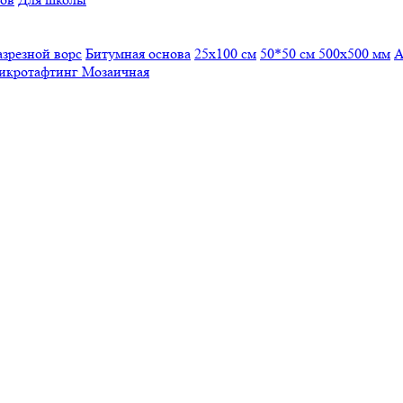
азрезной ворс
Битумная основа
25x100 см
50*50 см
500х500 мм
А
икротафтинг
Мозаичная