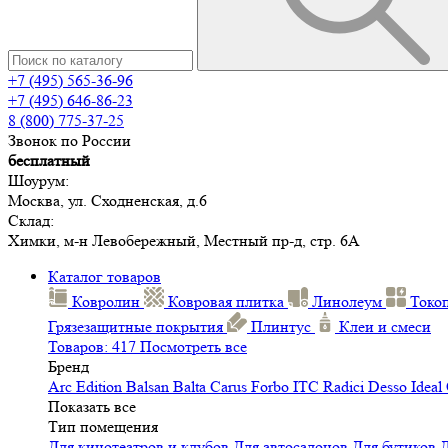
+7 (495) 565-36-96
+7 (495) 646-86-23
8 (800) 775-37-25
Звонок по России
бесплатный
Шоурум:
Москва, ул. Сходненская, д.6
Склад:
Химки, м-н Левобережный, Местный пр-д, стр. 6А
Каталог товаров
Ковролин
Ковровая плитка
Линолеум
Токо
Грязезащитные покрытия
Плинтус
Клеи и смеси
Товаров: 417
Посмотреть все
Бренд
Arc Edition
Balsan
Balta
Carus
Forbo
ITC
Radici
Desso
Ideal
Показать все
Тип помещения
Для кинотеатров и клубов
Для автосалонов
Для бутиков