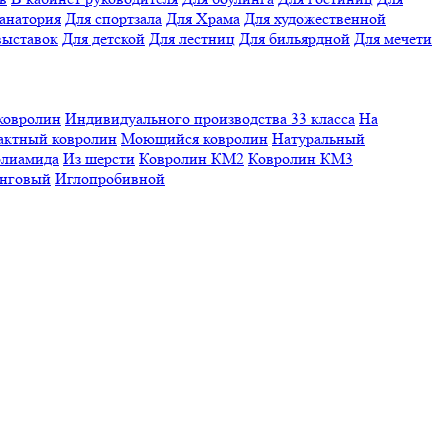
санатория
Для спортзала
Для Храма
Для художественной
выставок
Для детской
Для лестниц
Для бильярдной
Для мечети
ковролин
Индивидуального производства
33 класса
На
актный ковролин
Моющийся ковролин
Натуральный
олиамида
Из шерсти
Ковролин КМ2
Ковролин КМ3
нговый
Иглопробивной