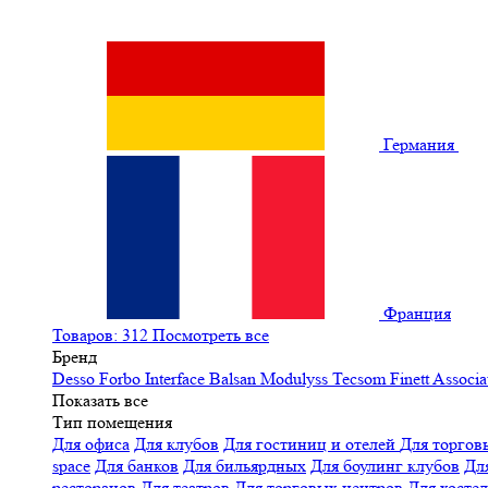
Германия
Франция
Товаров: 312
Посмотреть все
Бренд
Desso
Forbo
Interface
Balsan
Modulyss
Tecsom
Finett
Associa
Показать все
Тип помещения
Для офиса
Для клубов
Для гостиниц и отелей
Для торгов
space
Для банков
Для бильярдных
Для боулинг клубов
Дл
ресторанов
Для театров
Для торговых центров
Для хосте