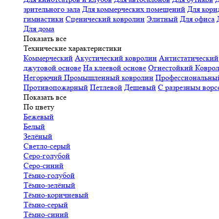
зрительного зала
Для коммерческих помещений
Для кори
гимнастики
Сценический ковролин
Элитный
Для офиса
Для дома
Показать все
Технические характеристики
Коммерческий
Акустический ковролин
Антистатический
джутовой основе
На клеевой основе
Огнестойкий
Коврол
Негорючий
Промышленный ковролин
Профессиональн
Противопожарный
Петлевой
Дешевый
С разрезным ворс
Показать все
По цвету
Бежевый
Белый
Зелёный
Светло-серый
Серо-голубой
Серо-синий
Тёмно-голубой
Тёмно-зелёный
Тёмно-коричневый
Тёмно-серый
Тёмно-синий