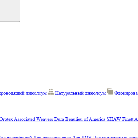
проводящий линолеум
Натуральный линолеум
Флокирова
Orotex
Associated Weavers
Dura
Beaulieu of America
SHAW
Finett
A
Для вестибюлей
Для детского сада
Для ДОУ
Для концертных зало