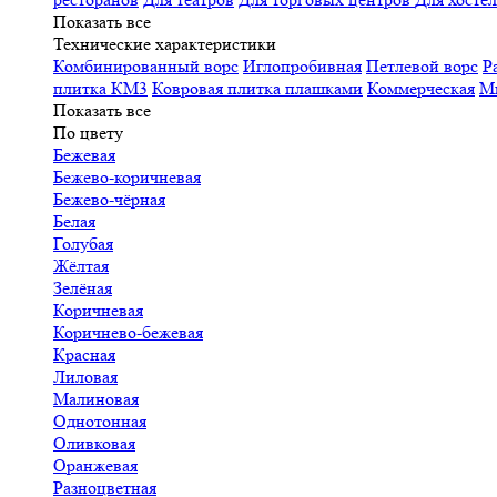
Показать все
Технические характеристики
Комбинированный ворс
Иглопробивная
Петлевой ворс
Р
плитка КМ3
Ковровая плитка плашками
Коммерческая
М
Показать все
По цвету
Бежевая
Бежево-коричневая
Бежево-чёрная
Белая
Голубая
Жёлтая
Зелёная
Коричневая
Коричнево-бежевая
Красная
Лиловая
Малиновая
Однотонная
Оливковая
Оранжевая
Разноцветная