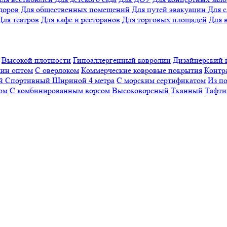
доров
Для общественных помещений
Для путей эвакуации
Для 
Для театров
Для кафе и ресторанов
Для торговых площадей
Для 
Высокой плотности
Гипоаллергенный ковролин
Дизайнерский 
ин оптом
С оверлоком
Коммерческие ковровые покрытия
Контр
ый
Спортивный
Шириной 4 метра
С морским сертификатом
Из п
ом
С комбинированным ворсом
Высоковорсный
Тканный
Тафти