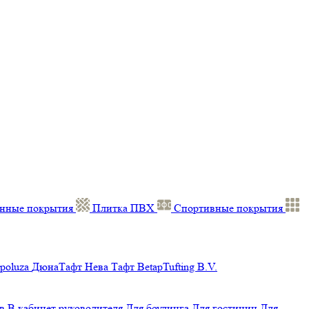
нные покрытия
Плитка ПВХ
Спортивные покрытия
poluza
ДюнаТафт
Нева Тафт
BetapTufting B.V.
в
В кабинет руководителя
Для боулинга
Для гостиниц
Для