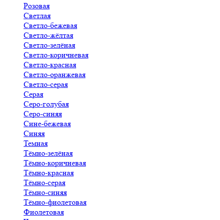
Розовая
Светлая
Светло-бежевая
Светло-жёлтая
Светло-зелёная
Светло-коричневая
Светло-красная
Светло-оранжевая
Светло-серая
Серая
Серо-голубая
Серо-синяя
Сине-бежевая
Синяя
Темная
Тёмно-зелёная
Тёмно-коричневая
Тёмно-красная
Тёмно-серая
Тёмно-синяя
Тёмно-фиолетовая
Фиолетовая