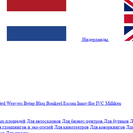
Нидерланды
ted Weavers
Betap
Bloq
Bonkeel
Escom
Innovflor
IVC
Milliken
ых площадей
Для автосалонов
Для бизнес-центров
Для бутиков
Д
я глэмпингов и эко-отелей
Для кинотеатров
Для коворкингов
Для
лов
Для школы