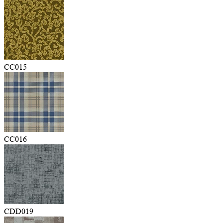
CC015
CC016
CDD019