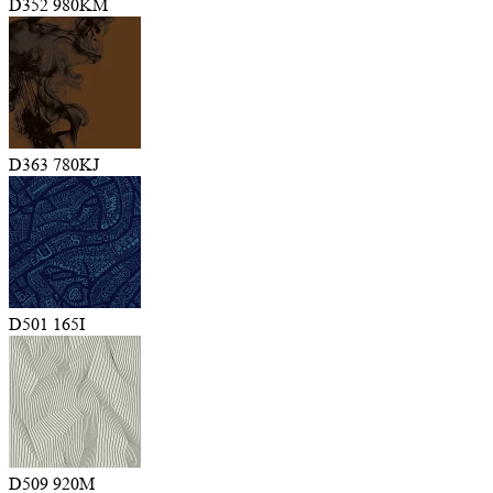
D352 980KM
D363 780KJ
D501 165I
D509 920M