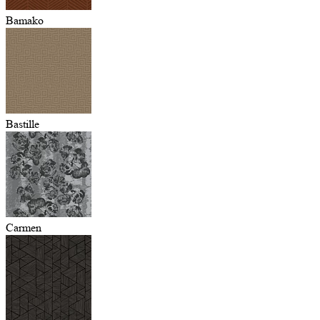
Bamako
Bastille
Carmen