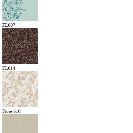
FL007
FL014
Flore 610