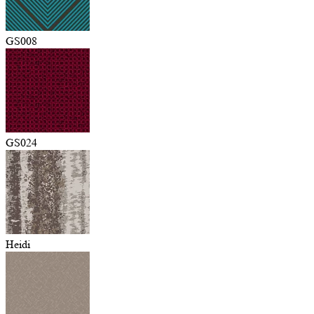
GS008
GS024
Heidi