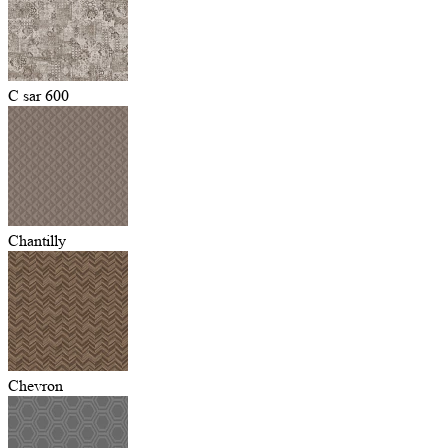
C sar 600
Chantilly
Chevron