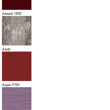
Amiral 580C
Andy
Aqua 4704