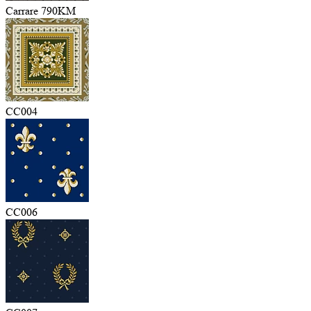
Carrare 790KM
CC004
CC006