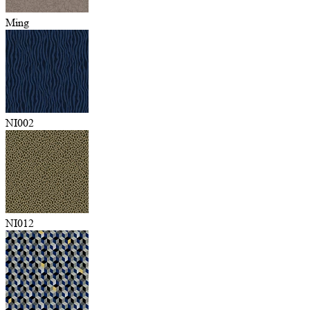
Ming
NI002
NI012