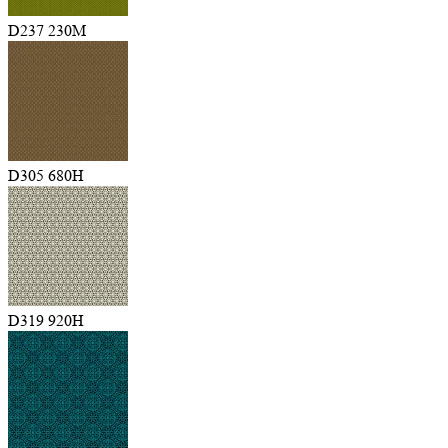
D237 230M
D305 680H
D319 920H