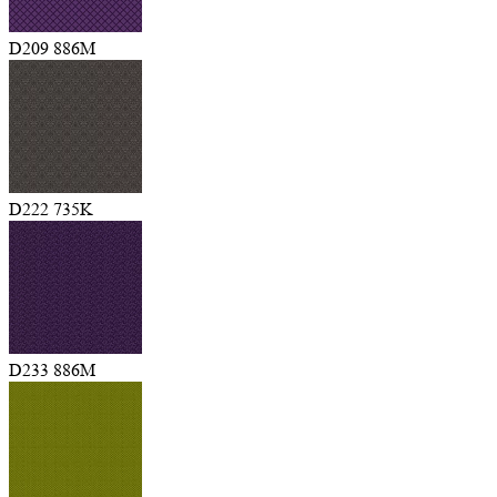
D209 886M
D222 735K
D233 886M