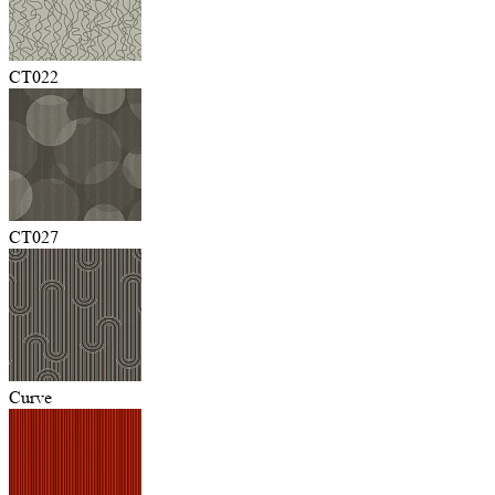
CT022
CT027
Curve