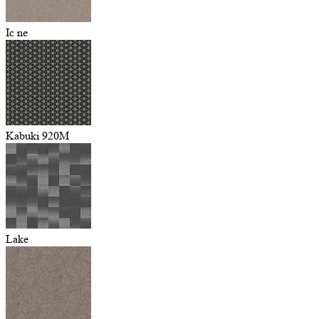
Ic ne
Kabuki 920M
Lake