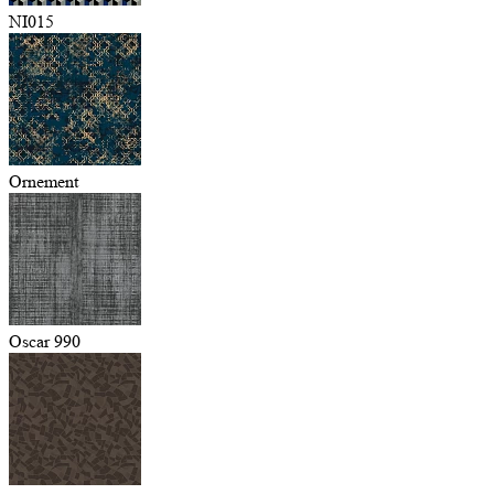
NI015
Ornement
Oscar 990