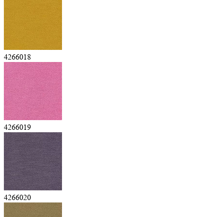
4266018
4266019
4266020