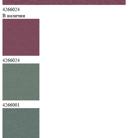
4266024
В наличии
4266024
4266001