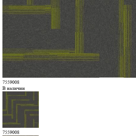
7559008
В наличии
7559008