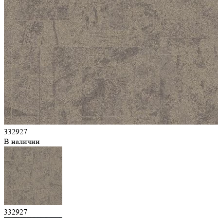
332927
В наличии
332927