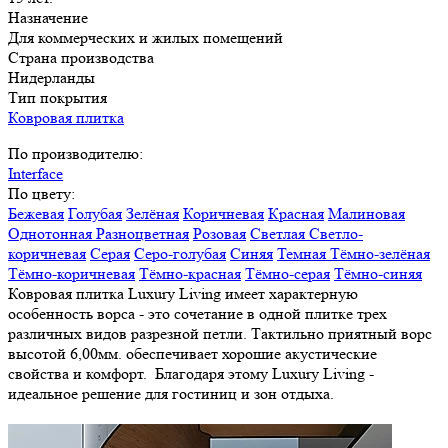
Назначение
Для коммерческих и жилых помещений
Страна производства
Нидерланды
Тип покрытия
Ковровая плитка
По производителю:
Interface
По цвету:
Бежевая
Голубая
Зелёная
Коричневая
Красная
Малиновая
Однотонная
Разноцветная
Розовая
Светлая
Светло-
коричневая
Серая
Серо-голубая
Синяя
Темная
Тёмно-зелёная
Тёмно-коричневая
Тёмно-красная
Тёмно-серая
Тёмно-синяя
Ковровая плитка Luxury Living имеет характерную
особенность ворса - это сочетание в одной плитке трех
различных видов разрезной петли. Тактильно приятный ворс
высотой 6,00мм. обеспечивает хорошие акустические
свойства и комфорт. Благодаря этому Luxury Living -
идеальное решение для гостиниц и зон отдыха.