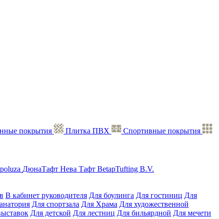
нные покрытия
Плитка ПВХ
Спортивные покрытия
poluza
ДюнаТафт
Нева Тафт
BetapTufting B.V.
в
В кабинет руководителя
Для боулинга
Для гостиниц
Для
санатория
Для спортзала
Для Храма
Для художественной
выставок
Для детской
Для лестниц
Для бильярдной
Для мечети