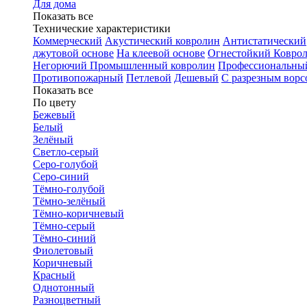
Для дома
Показать все
Технические характеристики
Коммерческий
Акустический ковролин
Антистатический
джутовой основе
На клеевой основе
Огнестойкий
Коврол
Негорючий
Промышленный ковролин
Профессиональн
Противопожарный
Петлевой
Дешевый
С разрезным ворс
Показать все
По цвету
Бежевый
Белый
Зелёный
Светло-серый
Серо-голубой
Серо-синий
Тёмно-голубой
Тёмно-зелёный
Тёмно-коричневый
Тёмно-серый
Тёмно-синий
Фиолетовый
Коричневый
Красный
Однотонный
Разноцветный