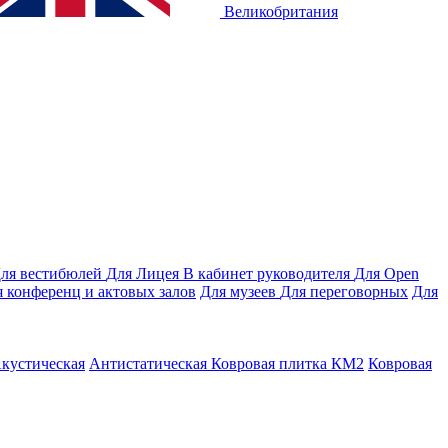
Великобритания
ля вестибюлей
Для Лицея
В кабинет руководителя
Для Open
 конференц и актовых залов
Для музеев
Для переговорных
Для
кустическая
Антистатическая
Ковровая плитка КМ2
Ковровая