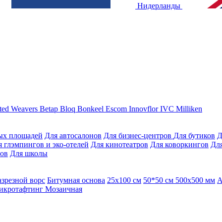
Нидерланды
ted Weavers
Betap
Bloq
Bonkeel
Escom
Innovflor
IVC
Milliken
ых площадей
Для автосалонов
Для бизнес-центров
Для бутиков
Д
я глэмпингов и эко-отелей
Для кинотеатров
Для коворкингов
Для
лов
Для школы
азрезной ворс
Битумная основа
25x100 см
50*50 см
500х500 мм
А
икротафтинг
Мозаичная