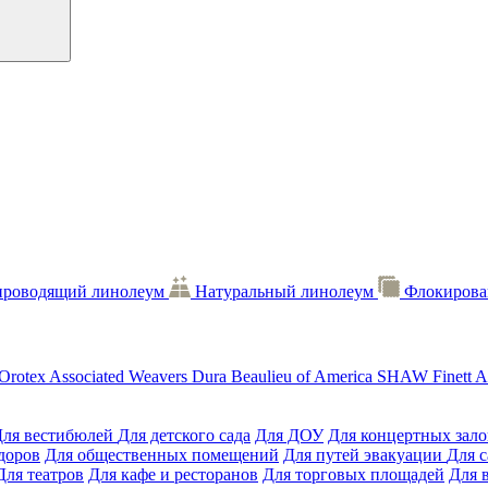
проводящий линолеум
Натуральный линолеум
Флокирова
Orotex
Associated Weavers
Dura
Beaulieu of America
SHAW
Finett
A
Для вестибюлей
Для детского сада
Для ДОУ
Для концертных зало
доров
Для общественных помещений
Для путей эвакуации
Для 
Для театров
Для кафе и ресторанов
Для торговых площадей
Для 