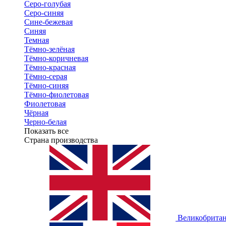
Серо-голубая
Серо-синяя
Сине-бежевая
Синяя
Темная
Тёмно-зелёная
Тёмно-коричневая
Тёмно-красная
Тёмно-серая
Тёмно-синяя
Тёмно-фиолетовая
Фиолетовая
Чёрная
Черно-белая
Показать все
Страна производства
Великобрита