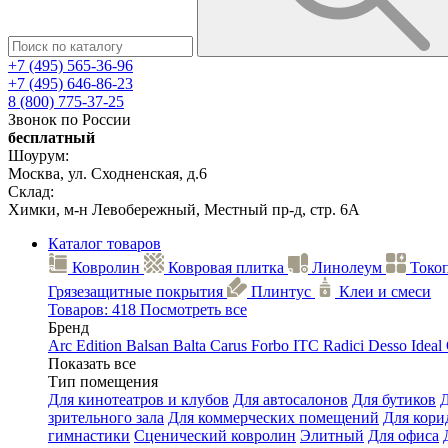
+7 (495) 565-36-96
+7 (495) 646-86-23
8 (800) 775-37-25
Звонок по России
бесплатный
Шоурум:
Москва, ул. Сходненская, д.6
Склад:
Химки, м-н Левобережный, Местный пр-д, стр. 6А
Каталог товаров
Ковролин
Ковровая плитка
Линолеум
Токо
Грязезащитные покрытия
Плинтус
Клеи и смеси
Товаров: 418
Посмотреть все
Бренд
Arc Edition
Balsan
Balta
Carus
Forbo
ITC
Radici
Desso
Ideal
Показать все
Тип помещения
Для кинотеатров и клубов
Для автосалонов
Для бутиков
зрительного зала
Для коммерческих помещений
Для кори
гимнастики
Сценический ковролин
Элитный
Для офиса