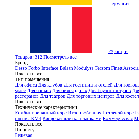
Германия
Франция
Товаров: 312
Посмотреть все
Бренд
Desso
Forbo
Interface
Balsan
Modulyss
Tecsom
Finett
Associa
Показать все
Тип помещения
Для офиса
Для клубов
Для гостиниц и отелей
Для торгов
space
Для банков
Для бильярдных
Для боулинг клубов
Дл
ресторанов
Для театров
Для торговых центров
Для хосте
Показать все
Технические характеристики
Комбинированный ворс
Иглопробивная
Петлевой ворс
Р
плитка КМ3
Ковровая плитка плашками
Коммерческая
М
Показать все
По цвету
Бежевая