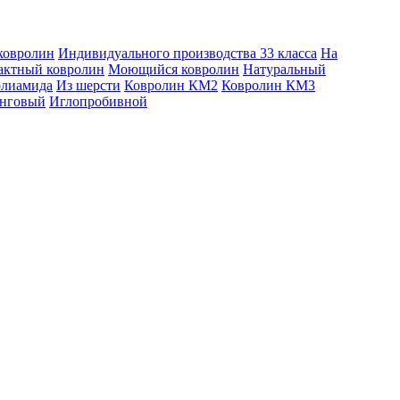
ковролин
Индивидуального производства
33 класса
На
актный ковролин
Моющийся ковролин
Натуральный
олиамида
Из шерсти
Ковролин КМ2
Ковролин КМ3
нговый
Иглопробивной