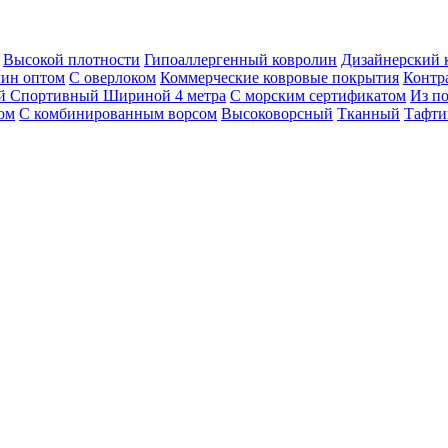
Высокой плотности
Гипоаллергенный ковролин
Дизайнерский 
ин оптом
С оверлоком
Коммерческие ковровые покрытия
Контр
ый
Спортивный
Шириной 4 метра
С морским сертификатом
Из п
ом
С комбинированным ворсом
Высоковорсный
Тканный
Тафти