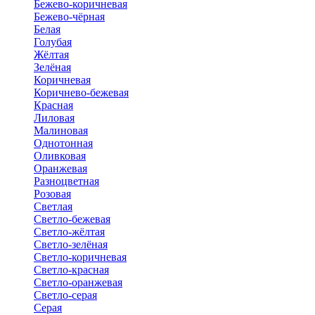
Бежево-коричневая
Бежево-чёрная
Белая
Голубая
Жёлтая
Зелёная
Коричневая
Коричнево-бежевая
Красная
Лиловая
Малиновая
Однотонная
Оливковая
Оранжевая
Разноцветная
Розовая
Светлая
Светло-бежевая
Светло-жёлтая
Светло-зелёная
Светло-коричневая
Светло-красная
Светло-оранжевая
Светло-серая
Серая