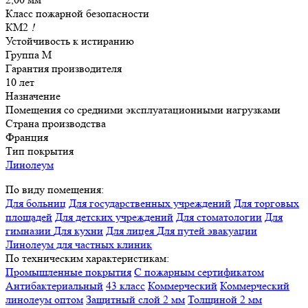
Класс пожарной безопасности
КМ2
!
Устойчивость к истиранию
Группа М
Гарантия производителя
10 лет
Назначение
Помещения со средними эксплуатационными нагрузками
Страна производства
Франция
Тип покрытия
Линолеум
По виду помещения:
Для больниц
Для государственных учреждений
Для торговых
площадей
Для детских учреждений
Для стоматологии
Для
гимназии
Для кухни
Для лицея
Для путей эвакуации
Линолеум для частных клиник
По техническим характеристикам:
Промышленные покрытия
С пожарным сертификатом
Антибактериальный
43 класс
Коммерческий
Коммерческий
линолеум оптом
Защитный слой 2 мм
Толщиной 2 мм