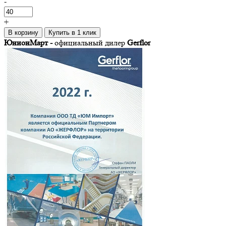
-
+
В корзину
Купить в 1 клик
ЮнионМарт -
официальный дилер
Gerflor