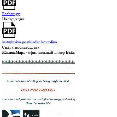
Pozharnyy
Инструкции
instruktsiya po ukladke kovrolina
Снят с производства
ЮнионМарт -
официальный дилер
Balta