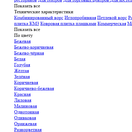
Показать все
Технические характеристики
Комбинированный ворс
Иглопробивная
Петлевой ворс
Р
плитка КМ3
Ковровая плитка плашками
Коммерческая
М
Показать все
По цвету
Бежевая
Бежево-коричневая
Бежево-чёрная
Белая
Голубая
Жёлтая
Зелёная
Коричневая
Коричнево-бежевая
Красная
Лиловая
Малиновая
Однотонная
Оливковая
Оранжевая
Разноцветная