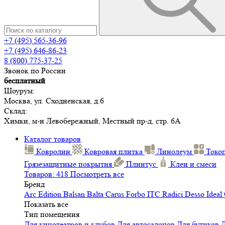
+7 (495) 565-36-96
+7 (495) 646-86-23
8 (800) 775-37-25
Звонок по России
бесплатный
Шоурум:
Москва, ул. Сходненская, д.6
Склад:
Химки, м-н Левобережный, Местный пр-д, стр. 6А
Каталог товаров
Ковролин
Ковровая плитка
Линолеум
Токо
Грязезащитные покрытия
Плинтус
Клеи и смеси
Товаров: 418
Посмотреть все
Бренд
Arc Edition
Balsan
Balta
Carus
Forbo
ITC
Radici
Desso
Ideal
Показать все
Тип помещения
Для кинотеатров и клубов
Для автосалонов
Для бутиков