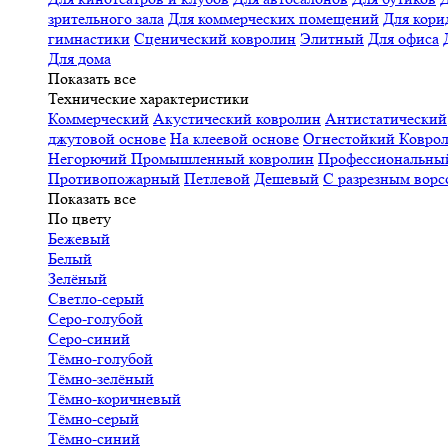
зрительного зала
Для коммерческих помещений
Для кори
гимнастики
Сценический ковролин
Элитный
Для офиса
Для дома
Показать все
Технические характеристики
Коммерческий
Акустический ковролин
Антистатический
джутовой основе
На клеевой основе
Огнестойкий
Коврол
Негорючий
Промышленный ковролин
Профессиональн
Противопожарный
Петлевой
Дешевый
С разрезным ворс
Показать все
По цвету
Бежевый
Белый
Зелёный
Светло-серый
Серо-голубой
Серо-синий
Тёмно-голубой
Тёмно-зелёный
Тёмно-коричневый
Тёмно-серый
Тёмно-синий