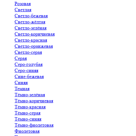
Розовая
Светлая
Светло-бежевая
Светло-жёлтая
Светло-зелёная
Светло-коричневая
Светло-красная
Светло-оранжевая
Светло-серая
Серая
Серо-голубая
Серо-синяя
Сине-бежевая
Синяя
Темная
Тёмно-зелёная
Тёмно-коричневая
Тёмно-красная
Тёмно-серая
Тёмно-синяя
Тёмно-фиолетовая
Фиолетовая