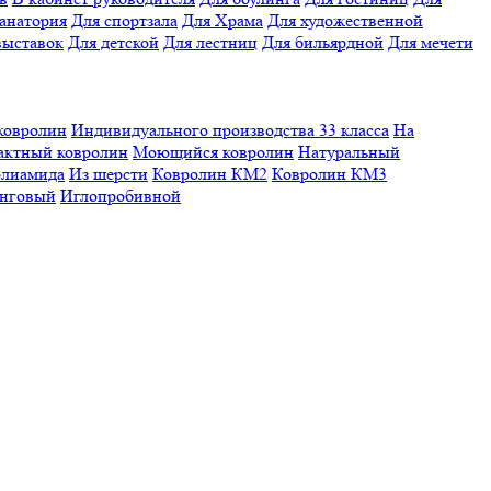
санатория
Для спортзала
Для Храма
Для художественной
выставок
Для детской
Для лестниц
Для бильярдной
Для мечети
ковролин
Индивидуального производства
33 класса
На
актный ковролин
Моющийся ковролин
Натуральный
олиамида
Из шерсти
Ковролин КМ2
Ковролин КМ3
нговый
Иглопробивной