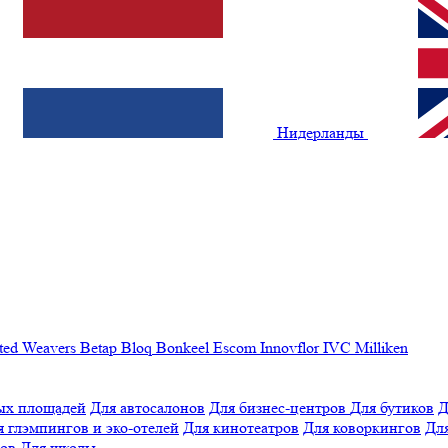
Нидерланды
ted Weavers
Betap
Bloq
Bonkeel
Escom
Innovflor
IVC
Milliken
ых площадей
Для автосалонов
Для бизнес-центров
Для бутиков
Д
я глэмпингов и эко-отелей
Для кинотеатров
Для коворкингов
Для
лов
Для школы