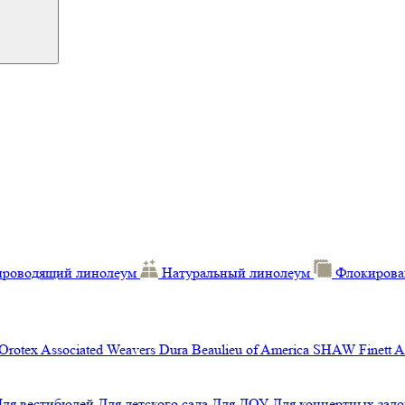
проводящий линолеум
Натуральный линолеум
Флокирова
Orotex
Associated Weavers
Dura
Beaulieu of America
SHAW
Finett
A
Для вестибюлей
Для детского сада
Для ДОУ
Для концертных зало