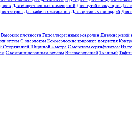
доров
Для общественных помещений
Для путей эвакуации
Для 
Для театров
Для кафе и ресторанов
Для торговых площадей
Для 
Высокой плотности
Гипоаллергенный ковролин
Дизайнерский 
ин оптом
С оверлоком
Коммерческие ковровые покрытия
Контр
ый
Спортивный
Шириной 4 метра
С морским сертификатом
Из п
ом
С комбинированным ворсом
Высоковорсный
Тканный
Тафти