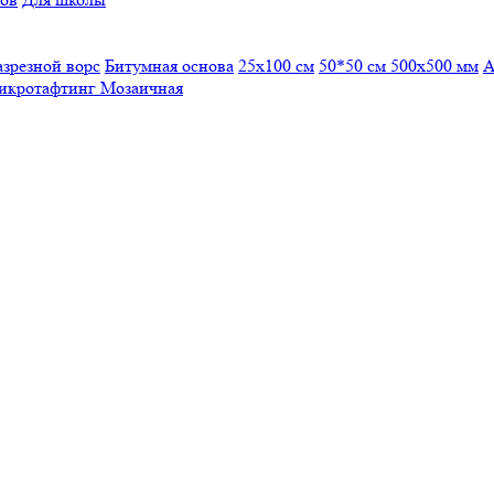
азрезной ворс
Битумная основа
25x100 см
50*50 см
500х500 мм
А
икротафтинг
Мозаичная