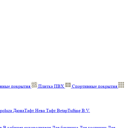
нные покрытия
Плитка ПВХ
Спортивные покрытия
poluza
ДюнаТафт
Нева Тафт
BetapTufting B.V.
в
В кабинет руководителя
Для боулинга
Для гостиниц
Для