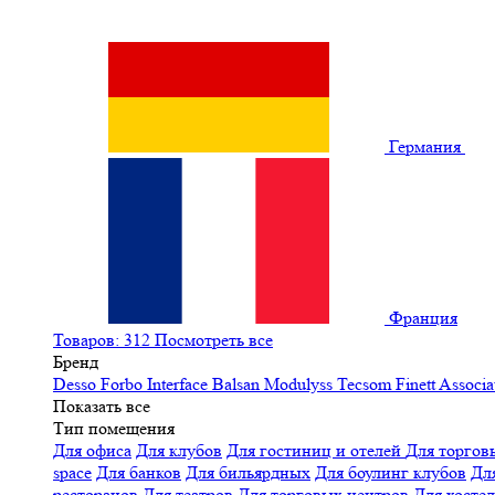
Германия
Франция
Товаров: 312
Посмотреть все
Бренд
Desso
Forbo
Interface
Balsan
Modulyss
Tecsom
Finett
Associa
Показать все
Тип помещения
Для офиса
Для клубов
Для гостиниц и отелей
Для торгов
space
Для банков
Для бильярдных
Для боулинг клубов
Дл
ресторанов
Для театров
Для торговых центров
Для хосте