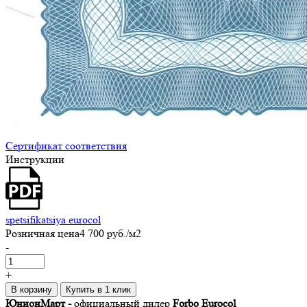
Сертификат соответствия
Инструкции
spetsifikatsiya eurocol
Розничная цена
4 700 руб.
/м2
-
+
В корзину
Купить в 1 клик
ЮнионМарт -
официальный дилер
Forbo Eurocol