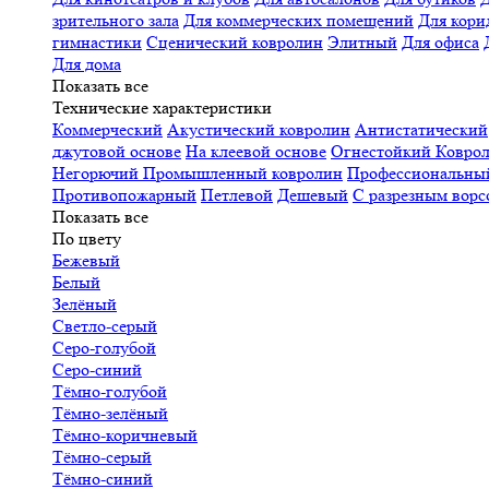
зрительного зала
Для коммерческих помещений
Для кори
гимнастики
Сценический ковролин
Элитный
Для офиса
Для дома
Показать все
Технические характеристики
Коммерческий
Акустический ковролин
Антистатический
джутовой основе
На клеевой основе
Огнестойкий
Коврол
Негорючий
Промышленный ковролин
Профессиональн
Противопожарный
Петлевой
Дешевый
С разрезным ворс
Показать все
По цвету
Бежевый
Белый
Зелёный
Светло-серый
Серо-голубой
Серо-синий
Тёмно-голубой
Тёмно-зелёный
Тёмно-коричневый
Тёмно-серый
Тёмно-синий