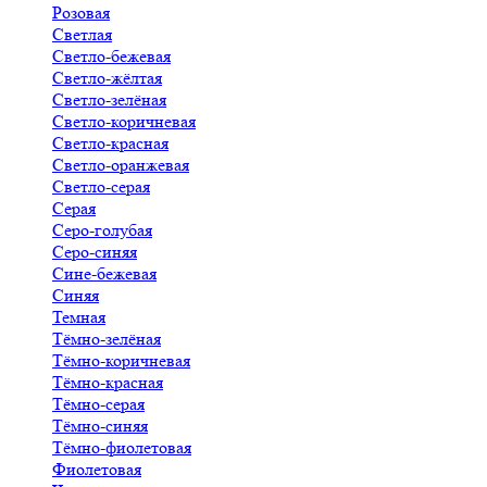
Розовая
Светлая
Светло-бежевая
Светло-жёлтая
Светло-зелёная
Светло-коричневая
Светло-красная
Светло-оранжевая
Светло-серая
Серая
Серо-голубая
Серо-синяя
Сине-бежевая
Синяя
Темная
Тёмно-зелёная
Тёмно-коричневая
Тёмно-красная
Тёмно-серая
Тёмно-синяя
Тёмно-фиолетовая
Фиолетовая