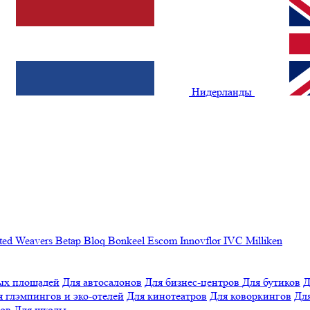
Нидерланды
ted Weavers
Betap
Bloq
Bonkeel
Escom
Innovflor
IVC
Milliken
ых площадей
Для автосалонов
Для бизнес-центров
Для бутиков
Д
я глэмпингов и эко-отелей
Для кинотеатров
Для коворкингов
Для
лов
Для школы