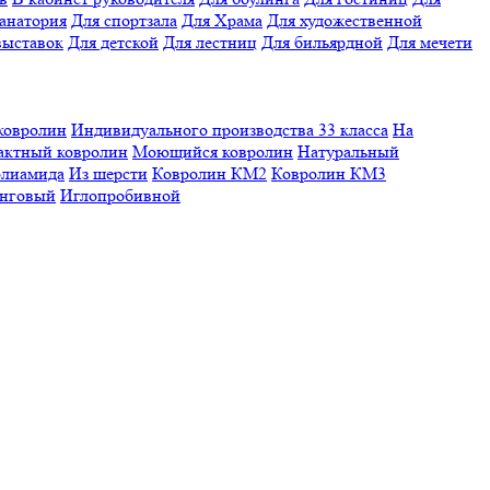
санатория
Для спортзала
Для Храма
Для художественной
выставок
Для детской
Для лестниц
Для бильярдной
Для мечети
ковролин
Индивидуального производства
33 класса
На
актный ковролин
Моющийся ковролин
Натуральный
олиамида
Из шерсти
Ковролин КМ2
Ковролин КМ3
нговый
Иглопробивной