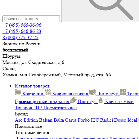
+7 (495) 565-36-96
+7 (495) 646-86-23
8 (800) 775-37-25
Звонок по России
бесплатный
Шоурум:
Москва, ул. Сходненская, д.6
Склад:
Химки, м-н Левобережный, Местный пр-д, стр. 6А
Каталог товаров
Ковролин
Ковровая плитка
Линолеум
Токо
Грязезащитные покрытия
Плинтус
Клеи и смеси
Товаров: 417
Посмотреть все
Бренд
Arc Edition
Balsan
Balta
Carus
Forbo
ITC
Radici
Desso
Ideal
Показать все
Тип помещения
Для кинотеатров и клубов
Для автосалонов
Для бутиков