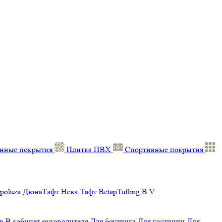
нные покрытия
Плитка ПВХ
Спортивные покрытия
poluza
ДюнаТафт
Нева Тафт
BetapTufting B.V.
в
В кабинет руководителя
Для боулинга
Для гостиниц
Для