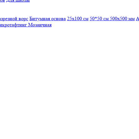
азрезной ворс
Битумная основа
25x100 см
50*50 см
500х500 мм
А
икротафтинг
Мозаичная