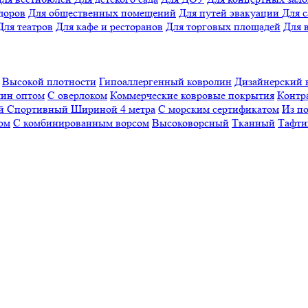
доров
Для общественных помещений
Для путей эвакуации
Для 
Для театров
Для кафе и ресторанов
Для торговых площадей
Для 
Высокой плотности
Гипоаллергенный ковролин
Дизайнерский 
ин оптом
С оверлоком
Коммерческие ковровые покрытия
Контр
ый
Спортивный
Шириной 4 метра
С морским сертификатом
Из п
ом
С комбинированным ворсом
Высоковорсный
Тканный
Тафти