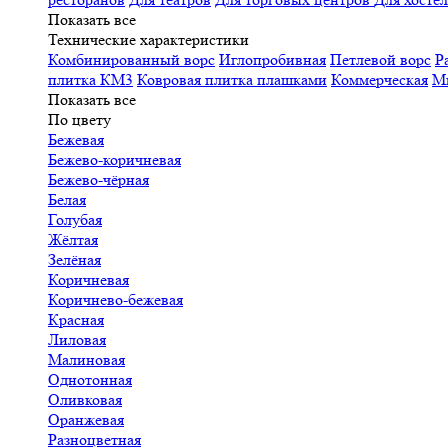
Показать все
Технические характеристики
Комбинированный ворс
Иглопробивная
Петлевой ворс
Р
плитка КМ3
Ковровая плитка плашками
Коммерческая
М
Показать все
По цвету
Бежевая
Бежево-коричневая
Бежево-чёрная
Белая
Голубая
Жёлтая
Зелёная
Коричневая
Коричнево-бежевая
Красная
Лиловая
Малиновая
Однотонная
Оливковая
Оранжевая
Разноцветная