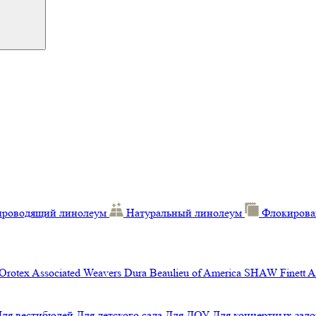
проводящий линолеум
Натуральный линолеум
Флокирова
Orotex
Associated Weavers
Dura
Beaulieu of America
SHAW
Finett
A
Для вестибюлей
Для детского сада
Для ДОУ
Для концертных зало