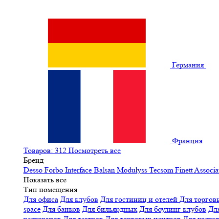
Германия
Франция
Товаров: 312
Посмотреть все
Бренд
Desso
Forbo
Interface
Balsan
Modulyss
Tecsom
Finett
Associa
Показать все
Тип помещения
Для офиса
Для клубов
Для гостиниц и отелей
Для торгов
space
Для банков
Для бильярдных
Для боулинг клубов
Дл
ресторанов
Для театров
Для торговых центров
Для хосте