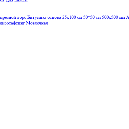
азрезной ворс
Битумная основа
25x100 см
50*50 см
500х500 мм
А
икротафтинг
Мозаичная