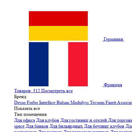
Германия
Франция
Товаров: 312
Посмотреть все
Бренд
Desso
Forbo
Interface
Balsan
Modulyss
Tecsom
Finett
Associa
Показать все
Тип помещения
Для офиса
Для клубов
Для гостиниц и отелей
Для торгов
space
Для банков
Для бильярдных
Для боулинг клубов
Дл
ресторанов
Для театров
Для торговых центров
Для хосте