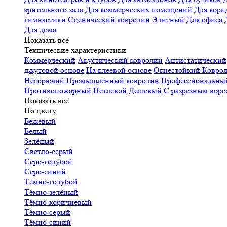
зрительного зала
Для коммерческих помещений
Для кори
гимнастики
Сценический ковролин
Элитный
Для офиса
Для дома
Показать все
Технические характеристики
Коммерческий
Акустический ковролин
Антистатический
джутовой основе
На клеевой основе
Огнестойкий
Коврол
Негорючий
Промышленный ковролин
Профессиональн
Противопожарный
Петлевой
Дешевый
С разрезным ворс
Показать все
По цвету
Бежевый
Белый
Зелёный
Светло-серый
Серо-голубой
Серо-синий
Тёмно-голубой
Тёмно-зелёный
Тёмно-коричневый
Тёмно-серый
Тёмно-синий