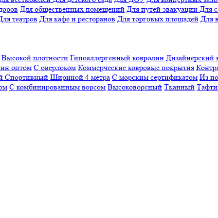
доров
Для общественных помещений
Для путей эвакуации
Для 
Для театров
Для кафе и ресторанов
Для торговых площадей
Для 
Высокой плотности
Гипоаллергенный ковролин
Дизайнерский 
ин оптом
С оверлоком
Коммерческие ковровые покрытия
Контр
ый
Спортивный
Шириной 4 метра
С морским сертификатом
Из п
ом
С комбинированным ворсом
Высоковорсный
Тканный
Тафти