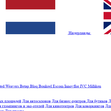
Нидерланды
ted Weavers
Betap
Bloq
Bonkeel
Escom
Innovflor
IVC
Milliken
ых площадей
Для автосалонов
Для бизнес-центров
Для бутиков
Д
я глэмпингов и эко-отелей
Для кинотеатров
Для коворкингов
Для
лов
Для школы