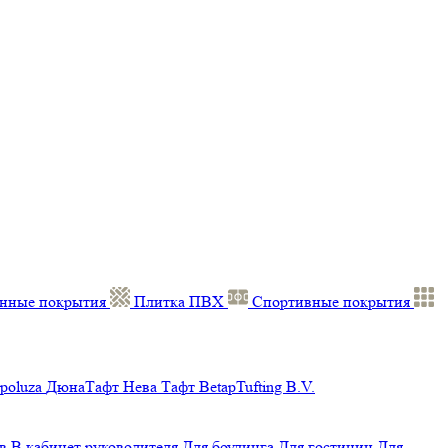
нные покрытия
Плитка ПВХ
Спортивные покрытия
poluza
ДюнаТафт
Нева Тафт
BetapTufting B.V.
в
В кабинет руководителя
Для боулинга
Для гостиниц
Для