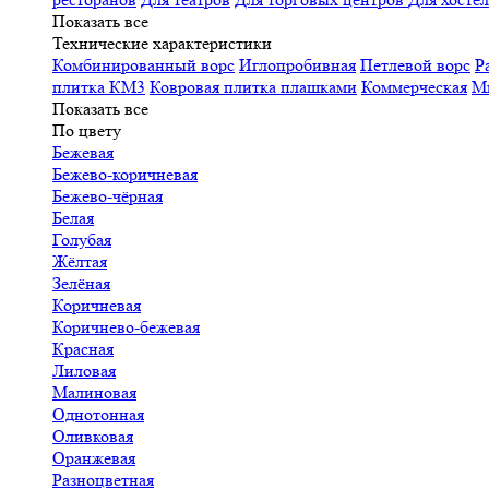
Показать все
Технические характеристики
Комбинированный ворс
Иглопробивная
Петлевой ворс
Р
плитка КМ3
Ковровая плитка плашками
Коммерческая
М
Показать все
По цвету
Бежевая
Бежево-коричневая
Бежево-чёрная
Белая
Голубая
Жёлтая
Зелёная
Коричневая
Коричнево-бежевая
Красная
Лиловая
Малиновая
Однотонная
Оливковая
Оранжевая
Разноцветная