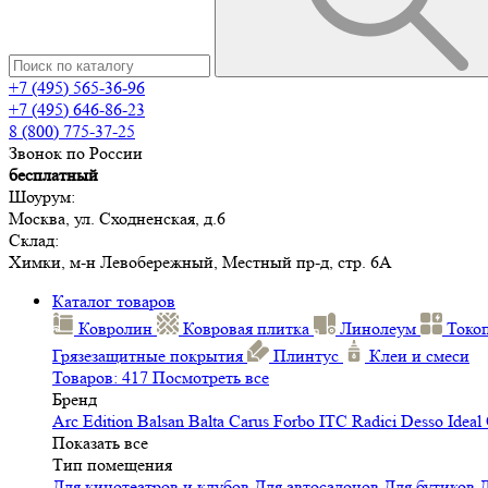
+7 (495) 565-36-96
+7 (495) 646-86-23
8 (800) 775-37-25
Звонок по России
бесплатный
Шоурум:
Москва, ул. Сходненская, д.6
Склад:
Химки, м-н Левобережный, Местный пр-д, стр. 6А
Каталог товаров
Ковролин
Ковровая плитка
Линолеум
Токо
Грязезащитные покрытия
Плинтус
Клеи и смеси
Товаров: 417
Посмотреть все
Бренд
Arc Edition
Balsan
Balta
Carus
Forbo
ITC
Radici
Desso
Ideal
Показать все
Тип помещения
Для кинотеатров и клубов
Для автосалонов
Для бутиков