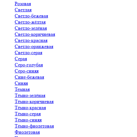
Розовая
Светлая
Светло-бежевая
Светло-жёлтая
Светло-зелёная
Светло-коричневая
Светло-красная
Светло-оранжевая
Светло-серая
Серая
Серо-голубая
Серо-синяя
Сине-бежевая
Синяя
Темная
Тёмно-зелёная
Тёмно-коричневая
Тёмно-красная
Тёмно-серая
Тёмно-синяя
Тёмно-фиолетовая
Фиолетовая