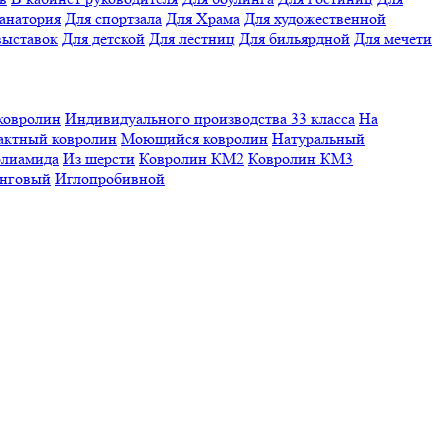
санатория
Для спортзала
Для Храма
Для художественной
выставок
Для детской
Для лестниц
Для бильярдной
Для мечети
ковролин
Индивидуального производства
33 класса
На
актный ковролин
Моющийся ковролин
Натуральный
олиамида
Из шерсти
Ковролин КМ2
Ковролин КМ3
нговый
Иглопробивной