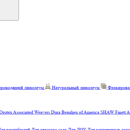
проводящий линолеум
Натуральный линолеум
Флокирова
Orotex
Associated Weavers
Dura
Beaulieu of America
SHAW
Finett
A
Для вестибюлей
Для детского сада
Для ДОУ
Для концертных зало